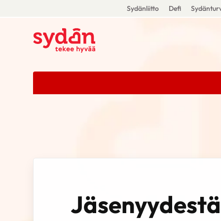
Sydänliitto
Defi
Sydänturv
Jäsenyydestä 