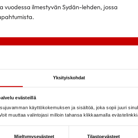
rtaa vuodessa ilmestyvän Sydän-lehden, jossa
tapahtumista.
Yksityiskohdat
alvelu evästeillä
ujuvamman käyttökokemuksen ja sisältöä, joka sopii juuri sinul
oit muuttaa valintojasi milloin tahansa klikkaamalla evästelinkk
Tutustu toi
Mieltymysevästeet
Tilastoevästeet