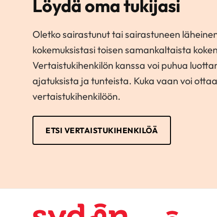
Löydä oma tukijasi
Oletko sairastunut tai sairastuneen läheinen
kokemuksistasi toisen samankaltaista koke
Vertaistukihenkilön kanssa voi puhua luott
ajatuksista ja tunteista. Kuka vaan voi otta
vertaistukihenkilöön.
ETSI VERTAISTUKIHENKILÖÄ