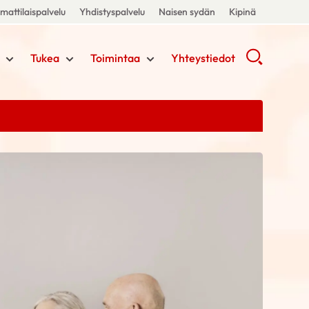
attilaispalvelu
Yhdistyspalvelu
Naisen sydän
Kipinä
Tukea
Toimintaa
Yhteystiedot