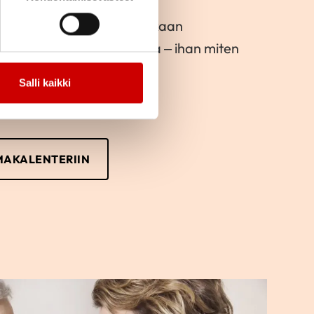
e toimintaan ja lähde mukaan
kka järjestämään toimintaa – ihan miten
Salli kaikki
MAKALENTERIIN