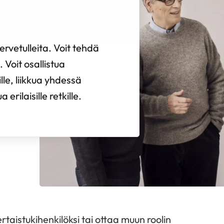
rvetulleita. Voit tehdä
 Voit osallistua
ille, liikkua yhdessä
erilaisille retkille.
rtaistukihenkilöksi tai ottaa muun roolin