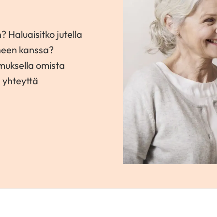
? Haluaisitko jutella
neen kanssa?
amuksella omista
a yhteyttä