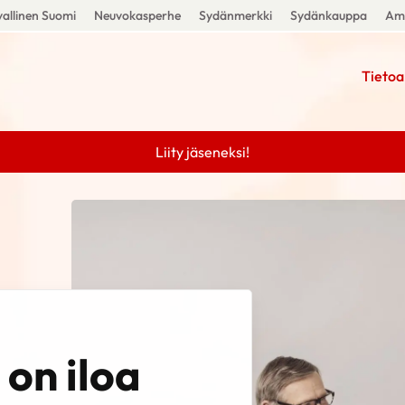
allinen Suomi
Neuvokasperhe
Sydänmerkki
Sydänkauppa
Amm
Tietoa
Liity jäseneksi!
on iloa