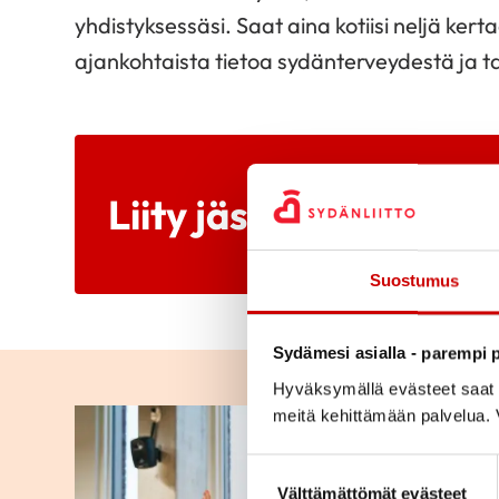
yhdistyksessäsi. Saat aina kotiisi neljä ke
ajankohtaista tietoa sydänterveydestä ja 
Liity jäseneksi
Suostumus
Sydämesi asialla - parempi p
Hyväksymällä evästeet saat s
meitä kehittämään palvelua. V
Suostumuksen valinta
Välttämättömät evästeet