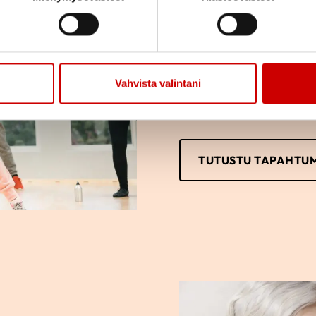
Tutustu yhdistyksemm
osallistumaan tai vai
vain itse haluat.
Vahvista valintani
TUTUSTU TAPAHTU