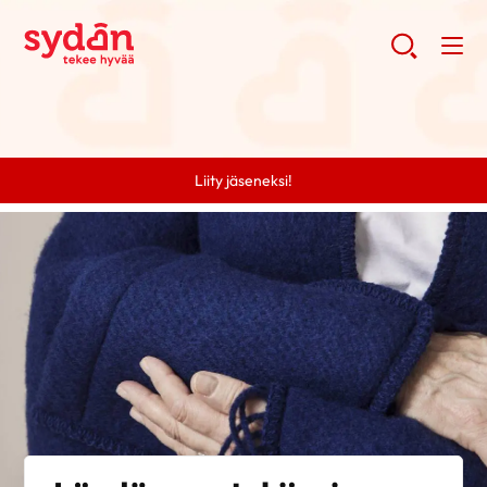
Liity jäseneksi!