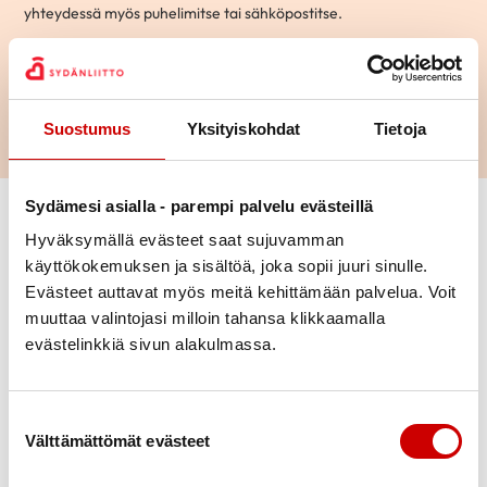
yhteydessä myös puhelimitse tai sähköpostitse.
Hae
Suostumus
Yksityiskohdat
Tietoja
Sydämesi asialla - parempi palvelu evästeillä
Vaihda suodattimet
Hyväksymällä evästeet saat sujuvamman
käyttökokemuksen ja sisältöä, joka sopii juuri sinulle.
Aihepiiri
Evästeet auttavat myös meitä kehittämään palvelua. Voit
Mikko
muuttaa valintojasi milloin tahansa klikkaamalla
70-vuotias
|
Kotka
Ikä
evästelinkkiä sivun alakulmassa.
KESKUSTELEN AIHEISTA
Ohitusleikkaus
|
Sepelvaltimotauti
Kaupunki
Suostumuksen valinta
Välttämättömät evästeet
Kielitaito