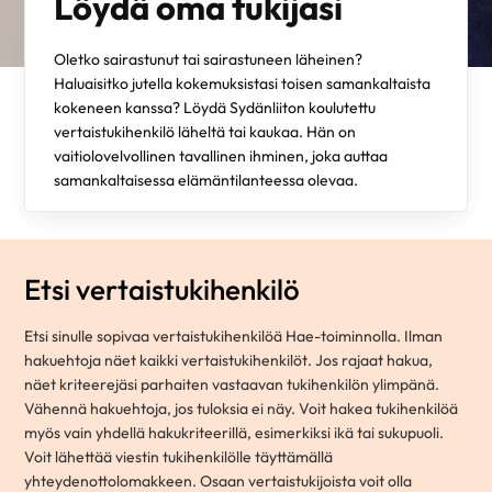
Löydä oma tukijasi
Oletko sairastunut tai sairastuneen läheinen?
Haluaisitko jutella kokemuksistasi toisen samankaltaista
kokeneen kanssa? Löydä Sydänliiton koulutettu
vertaistukihenkilö läheltä tai kaukaa. Hän on
vaitiolovelvollinen tavallinen ihminen, joka auttaa
samankaltaisessa elämäntilanteessa olevaa.
Etsi vertaistukihenkilö
Etsi sinulle sopivaa vertaistukihenkilöä Hae-toiminnolla. Ilman
hakuehtoja näet kaikki vertaistukihenkilöt. Jos rajaat hakua,
näet kriteerejäsi parhaiten vastaavan tukihenkilön ylimpänä.
Vähennä hakuehtoja, jos tuloksia ei näy. Voit hakea tukihenkilöä
myös vain yhdellä hakukriteerillä, esimerkiksi ikä tai sukupuoli.
Voit lähettää viestin tukihenkilölle täyttämällä
yhteydenottolomakkeen. Osaan vertaistukijoista voit olla