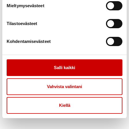
Mieltymysevästeet
Raimo
75-vuotias
|
Mäntsälä
Poista valinnat
Tilastoevästeet
KESKUSTELEN AIHEISTA
Iskevä tahdistin
|
Ohitusleikkaus
Kohdentamisevästeet
Arto
Salli kaikki
72-vuotias
|
Lappeenranta
KESKUSTELEN AIHEISTA
Vahvista valintani
Rytmihäiriöt
Kiellä
Eero
77-vuotias
|
Helsinki