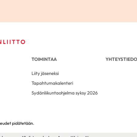
TOIMINTAA
YHTEYSTIED
Liity jäseneksi
Tapahtumakalenteri
Sydänliikuntaohjelma syksy 2026
keudet pidätetään.