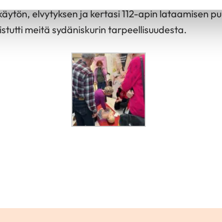
käytön, elvytyksen ja kertasi 112-apin lataamisen p
tutti meitä sydäniskurin tarpeellisuudesta.