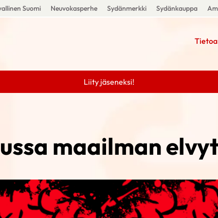
allinen Suomi
Neuvokasperhe
Sydänmerkki
Sydänkauppa
Amm
Tietoa
Liity jäseneksi!
ussa maailman elvy