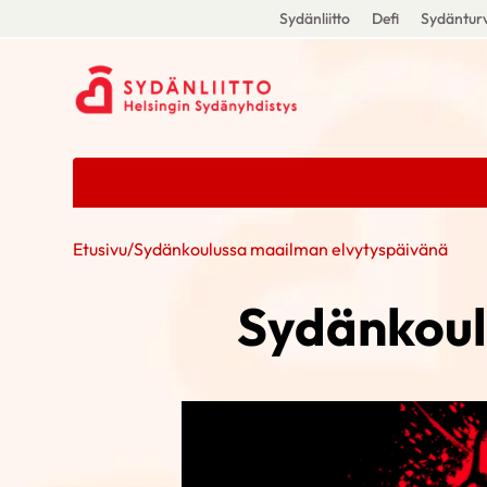
Sydänliitto
Defi
Sydänturv
Etusivu
/
Sydänkoulussa maailman elvytyspäivänä
Sydänkoul