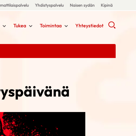
attilaispalvelu
Yhdistyspalvelu
Naisen sydän
Kipinä
Tukea
Toimintaa
Yhteystiedot
tyspäivänä