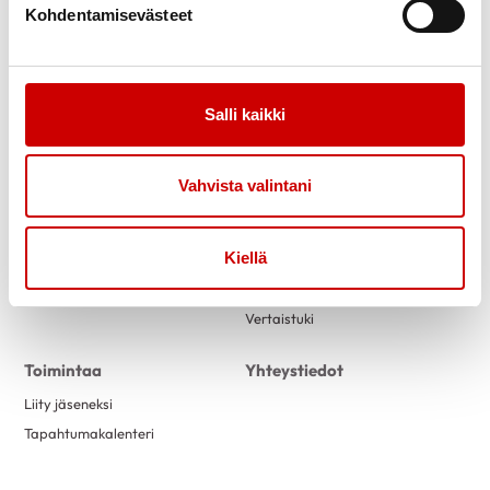
Kohdentamisevästeet
Salli kaikki
Vahvista valintani
Link to facebook
Link to twitter
Link to instagram
Link to youtube
Tietoa
Tukea
Kiellä
Uutiset
Kuntoutus
Vertaistuki
Toimintaa
Yhteystiedot
Liity jäseneksi
Tapahtumakalenteri