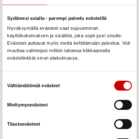
kuntoutuskurssit 2026
Kunnonpaikassa
LUE UUTINEN
Sydämesi asialla - parempi palvelu evästeillä
Hyväksymällä evästeet saat sujuvamman
käyttökokemuksen ja sisältöä, joka sopii juuri sinulle.
Kainuun Sydänyhdistyksen jäsenten
Evästeet auttavat myös meitä kehittämään palvelua. Voit
sähköpostiosoitetietojen päivitys
muuttaa valintojasi milloin tahansa klikkaamalla
evästelinkkiä sivun alakulmassa.
LUE UUTINEN
Suostumuksen valinta
Välttämättömät evästeet
Verenpaineen kotimittaus
Mieltymysevästeet
LUE UUTINEN
Tilastoevästeet