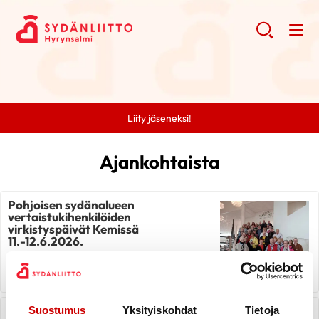
Liity jäseneksi!
Ajankohtaista
Pohjoisen sydänalueen
vertaistukihenkilöiden
virkistyspäivät Kemissä
11.-12.6.2026.
LUE UUTINEN
Kelan Sydänsairautta sairastavien
Suostumus
Yksityiskohdat
Tietoja