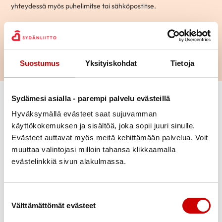
yhteydessä myös puhelimitse tai sähköpostitse.
Hae
Suostumus
Yksityiskohdat
Tietoja
Vaihda suodattimet
Sydämesi asialla - parempi palvelu evästeillä
Hyväksymällä evästeet saat sujuvamman
käyttökokemuksen ja sisältöä, joka sopii juuri sinulle.
Aihepiiri
Mikko
Evästeet auttavat myös meitä kehittämään palvelua. Voit
70-vuotias
|
Kotka
muuttaa valintojasi milloin tahansa klikkaamalla
Ikä
evästelinkkiä sivun alakulmassa.
KESKUSTELEN AIHEISTA
Ohitusleikkaus
|
Sepelvaltimotauti
Kaupunki
Suostumuksen valinta
Välttämättömät evästeet
Kielitaito