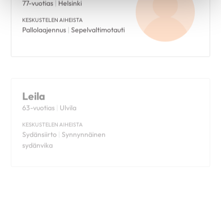
KESKUSTELEN AIHEISTA
Pallolaajennus
|
Sepelvaltimotauti
Leila
63-vuotias
|
Ulvila
KESKUSTELEN AIHEISTA
Sydänsiirto
|
Synnynnäinen
sydänvika
Pirjo
76-vuotias
|
Pori
KESKUSTELEN AIHEISTA
Eteisvärinä
|
Sepelvaltimotauti
|