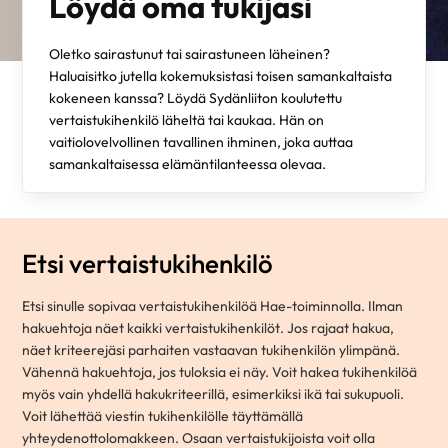
Löydä oma tukijasi
Oletko sairastunut tai sairastuneen läheinen?
Haluaisitko jutella kokemuksistasi toisen samankaltaista
kokeneen kanssa? Löydä Sydänliiton koulutettu
vertaistukihenkilö läheltä tai kaukaa. Hän on
vaitiolovelvollinen tavallinen ihminen, joka auttaa
samankaltaisessa elämäntilanteessa olevaa.
Etsi vertaistukihenkilö
Etsi sinulle sopivaa vertaistukihenkilöä Hae-toiminnolla. Ilman
hakuehtoja näet kaikki vertaistukihenkilöt. Jos rajaat hakua,
näet kriteerejäsi parhaiten vastaavan tukihenkilön ylimpänä.
Vähennä hakuehtoja, jos tuloksia ei näy. Voit hakea tukihenkilöä
myös vain yhdellä hakukriteerillä, esimerkiksi ikä tai sukupuoli.
Voit lähettää viestin tukihenkilölle täyttämällä
yhteydenottolomakkeen. Osaan vertaistukijoista voit olla