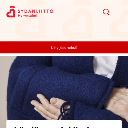
Liity jäseneksi!