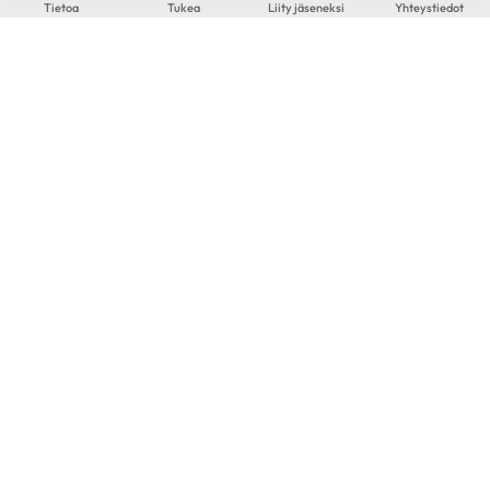
Tietoa
Tukea
Liity jäseneksi
Yhteystiedot
Risto
71-vuotias
|
Lappeenranta
KESKUSTELEN AIHEISTA
Ohitusleikkaus
|
Pallolaajennus
|
Sepelvaltimotauti
LATAA LISÄÄ