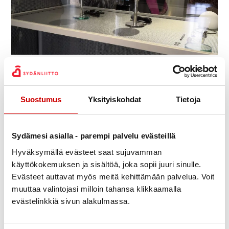
Julkaistu 28.3.2022
Jaa Whatsapp
Jaa Facebook
Jaa Twitter
Jaa Linkedin
Jaa Email
Jaa Print
Suostumus
Yksityiskohdat
Tietoja
Lasimuseossa tutustuimme Modernin ajan
valaisimia- näyttelyyn sekä museon perusnäyttelyyn.
Sähkövalo yleistyi 1920-luvulla, kaasuvalo jäi
Sydämesi asialla - parempi palvelu evästeillä
historiaan. Saksalainen Wilhem Wagenfeld (1900-
Hyväksymällä evästeet saat sujuvamman
1990)oli kuuluisa Bauhaus-taidekoulun kasvatti. Hän
käyttökokemuksen ja sisältöä, joka sopii juuri sinulle.
suunnitteli uransa aikana lähes 150 valaisinta.
Evästeet auttavat myös meitä kehittämään palvelua. Voit
muuttaa valintojasi milloin tahansa klikkaamalla
Bauhaus-lamppu vuodelta 1924 on Wagenfeldin
evästelinkkiä sivun alakulmassa.
tunnetuin luomus. Hän suunnitteli hyviä ja edullisia
valaisimia kylpyhuoneisiin, kellareihin ja käytäviin.