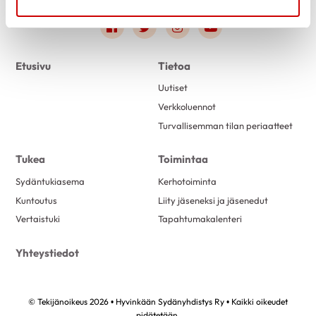
Link to facebook
Link to twitter
Link to instagram
Link to youtube
Etusivu
Tietoa
Uutiset
Verkkoluennot
Turvallisemman tilan periaatteet
Tukea
Toimintaa
Sydäntukiasema
Kerhotoiminta
Kuntoutus
Liity jäseneksi ja jäsenedut
Vertaistuki
Tapahtumakalenteri
Yhteystiedot
© Tekijänoikeus 2026 • Hyvinkään Sydänyhdistys Ry • Kaikki oikeudet
pidätetään.