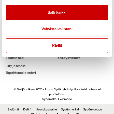
Salli kaikki
Link to facebook
Link to twitter
Link to instagram
Link to youtube
Vahvista valintani
Tietoa
Tukea
Uutiset
Kuntoutus
Kiellä
Vertaistuki
Toimintaa
Yhteystiedot
Liity jäseneksi
Tapahtumakalenteri
© Tekijänoikeus 2026 • Inarin Sydänyhdistys Ry • Kaikki oikeudet
pidätetään.
Sydämellä,
Evermade
Sydän.fi
Defi.fi
Neuvokasperhe
Sydänmerkki
Sydänkauppa