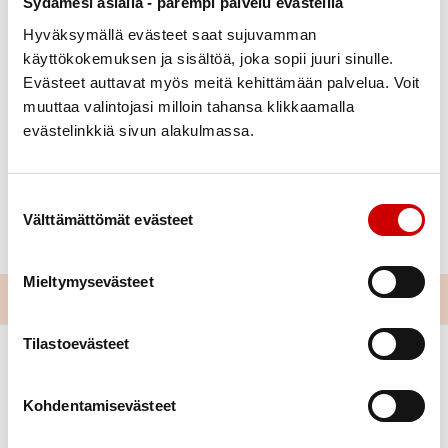
Sydämesi asialla - parempi palvelu evästeillä
Hyväksymällä evästeet saat sujuvamman
käyttökokemuksen ja sisältöä, joka sopii juuri sinulle.
Evästeet auttavat myös meitä kehittämään palvelua. Voit
ANNIKKI PUTTONEN
muuttaa valintojasi milloin tahansa klikkaamalla
Julkaistu 23.4.2022
evästelinkkiä sivun alakulmassa.
Jaa Whatsapp
Jaa Facebook
Jaa Twitter
Jaa Linkedin
Jaa Email
Jaa Print
Suostumuksen valinta
Toukokuun jumpat 3.5., tuolijumppa, 5.5.,12.5., 17.5.
Välttämättömät evästeet
ja 19.5. Jumpan ohjaajana on Sami Kauppinen.
Mieltymysevästeet
Tilastoevästeet
Kohdentamisevästeet