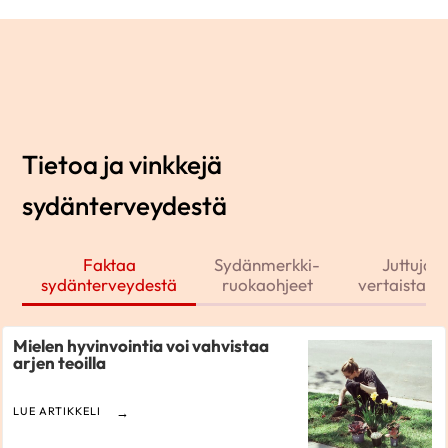
Tietoa ja vinkkejä
sydänterveydestä
Faktaa
Sydänmerkki-
Juttuja j
sydänterveydestä
ruokaohjeet
vertaistarin
Mielen hyvinvointia voi vahvistaa
arjen teoilla
LUE ARTIKKELI