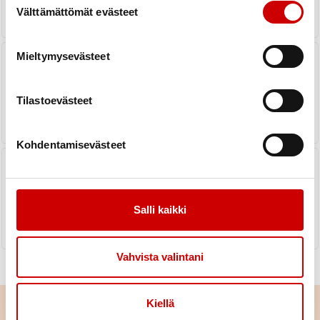
Välttämättömät evästeet
Kevät 2023 sydänjumpat Ivalossa
Mieltymysevästeet
Tilastoevästeet
LUE UUTINEN
Kohdentamisevästeet
SYDÄNJUMPAT TOUKOKUUSSA
LUE UUTINEN
Salli kaikki
Vahvista valintani
Kiellä