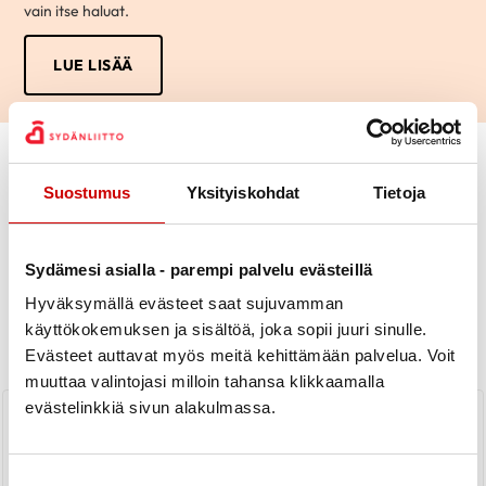
vain itse haluat.
LUE LISÄÄ
Suostumus
Yksityiskohdat
Tietoja
Sydämesi asialla - parempi palvelu evästeillä
Uutiset
Hyväksymällä evästeet saat sujuvamman
käyttökokemuksen ja sisältöä, joka sopii juuri sinulle.
KAIKKI UUTISET
Yhdistys
Piiri
Evästeet auttavat myös meitä kehittämään palvelua. Voit
muuttaa valintojasi milloin tahansa klikkaamalla
evästelinkkiä sivun alakulmassa.
Syysvuosikokous 2022
Suostumuksen valinta
LUE UUTINEN