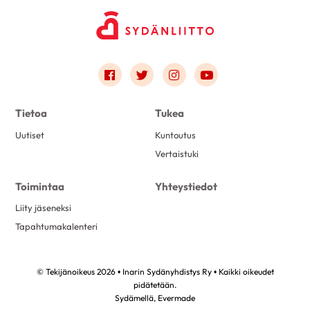
Link to facebook
Link to twitter
Link to instagram
Link to youtube
Tietoa
Tukea
Uutiset
Kuntoutus
Vertaistuki
Toimintaa
Yhteystiedot
Liity jäseneksi
Tapahtumakalenteri
© Tekijänoikeus 2026 • Inarin Sydänyhdistys Ry • Kaikki oikeudet
pidätetään.
Sydämellä,
Evermade