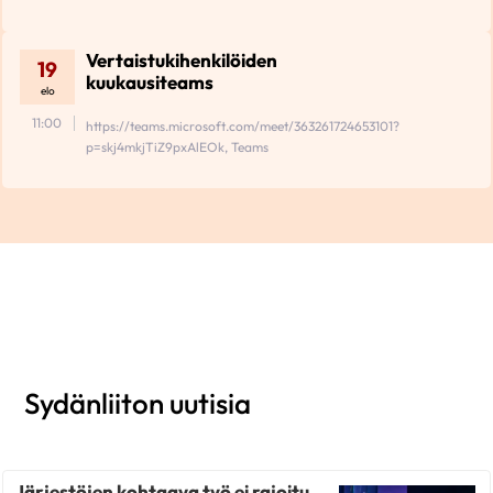
Vertaistukihenkilöiden
19
kuukausiteams
elo
11:00
https://teams.microsoft.com/meet/363261724653101?
p=skj4mkjTiZ9pxAlEOk, Teams
Sydänliiton uutisia
Järjestöjen kohtaava työ ei rajoitu