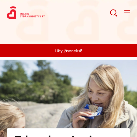
Liity jäseneksi!