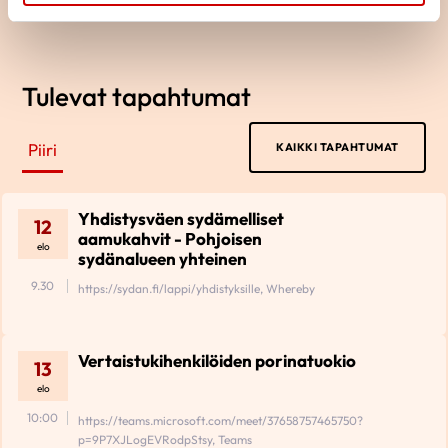
Tulevat tapahtumat
Piiri
KAIKKI TAPAHTUMAT
Yhdistysväen sydämelliset
12
aamukahvit - Pohjoisen
elo
sydänalueen yhteinen
9.30
https://sydan.fi/lappi/yhdistyksille, Whereby
Vertaistukihenkilöiden porinatuokio
13
elo
10:00
https://teams.microsoft.com/meet/37658757465750?
p=9P7XJLogEVRodpStsy, Teams