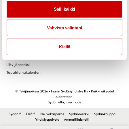
Link to facebook
Link to twitter
Link to instagram
Link to youtube
Salli kaikki
Tietoa
Tukea
Vahvista valintani
Uutiset
Kuntoutus
Vertaistuki
Kiellä
Toimintaa
Yhteystiedot
Liity jäseneksi
Tapahtumakalenteri
© Tekijänoikeus 2026 • Inarin Sydänyhdistys Ry • Kaikki oikeudet
pidätetään.
Sydämellä,
Evermade
Sydän.fi
Defi.fi
Neuvokasperhe
Sydänmerkki
Sydänkauppa
Yhdistyspalvelu
Ammattilaisnetti