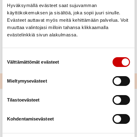
Hyväksymällä evästeet saat sujuvamman
käyttökokemuksen ja sisältöä, joka sopii juuri sinulle.
Evästeet auttavat myös meitä kehittämään palvelua. Voit
ANNIKKI PUTTONEN
Julkaistu 3.3.2022
muuttaa valintojasi milloin tahansa klikkaamalla
evästelinkkiä sivun alakulmassa.
Jaa Whatsapp
Jaa Facebook
Jaa Twitter
Jaa Linkedin
Jaa Email
Jaa Print
Hiihtolomaviikolla Ti 8.3.2022 jumppa peruttu. To
Suostumuksen valinta
10.3.2022 Jumpan ohjaajana Piritta Mäntyjärvi.
Välttämättömät evästeet
Mieltymysevästeet
Tilastoevästeet
Kohdentamisevästeet