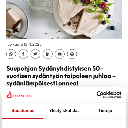
Julkaistu 15.11.2025
Jaa Whatsapp
Jaa Facebook
Jaa Twitter
Jaa Linkedin
Jaa Email
Jaa Print
Suupohjan Sydänyhdistyksen 50-
vuotisen sydäntyön taipaleen juhlaa –
sydänlämpöisesti onnea!
Toimitte sydänsairastuneiden, läheisten ja muiden
sydänterveydestä kiinnostuneiden asukkaiden
hyväksi Isojoen, Karijoen ja Kauhajoen kuntien
Suostumus
Yksityiskohdat
Tietoja
alueella. Kuljette ihmisen rinnalla ja tarjoatte hänelle
tietoa, tukea ja turvaa. Järjestätte tapahtumia ja