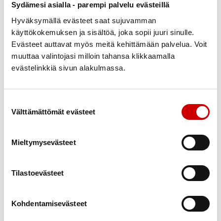
Sydämesi asialla - parempi palvelu evästeillä
aktiivista säännöllistä toimintaa koko toiminta-
Hyväksymällä evästeet saat sujuvamman
alueellanne. Toimintanne monipuolisuus ja sen
käyttökokemuksen ja sisältöä, joka sopii juuri sinulle.
sopivuus useille kohderyhmille on ehdoton
Evästeet auttavat myös meitä kehittämään palvelua. Voit
vahvuutenne.
muuttaa valintojasi milloin tahansa klikkaamalla
evästelinkkiä sivun alakulmassa.
Sydänkahvila ja kirjallisuuskerho tuovat
sydänpotilaita ja läheisiä lähelle toisiaan ja
mahdollistavat samankokeneiden kohtaamisen ja
Suostumuksen valinta
tiedon saamisen arjesta sairauden kanssa. Vuosia
Välttämättömät evästeet
kestänyt sydänkuntosalitoimintanne hoivaa sekä
kroppaa että mieltä. Järjestämänne tapahtumat ja
Mieltymysevästeet
retket tuovat virkistystä arkeen.
Kiitos Suupohjan Sydänyhdistys tekemästänne
Tilastoevästeet
aktiivisesta ja pitkäjänteisestä työstä, jotta
mahdollisimman harva sairastuisi ja yhä harvempi
Kohdentamisevästeet
kuolisi ennenaikaisesti sydän- ja verisuonisairauksiin