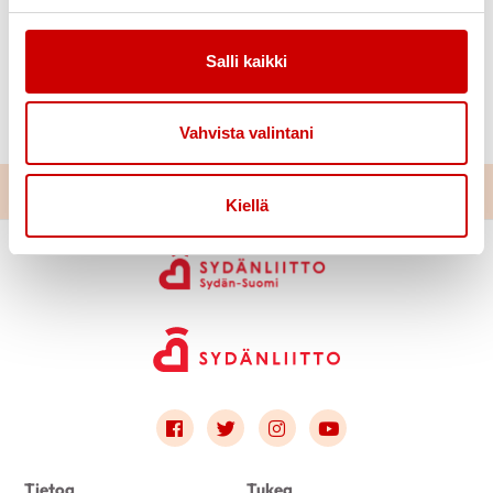
ja jotta kukaan sairastunut tai hänen läheisensä ei
jäisi yksin.
Salli kaikki
Tampereella 15.11.2025
Sydän-Suomen alue ry
Vahvista valintani
Kiellä
Link to facebook
Link to twitter
Link to instagram
Link to youtube
Tietoa
Tukea