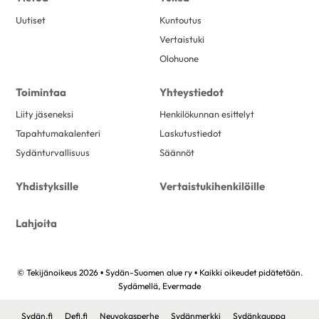
Uutiset
Kuntoutus
Vertaistuki
Olohuone
Toimintaa
Yhteystiedot
Liity jäseneksi
Henkilökunnan esittelyt
Tapahtumakalenteri
Laskutustiedot
Sydänturvallisuus
Säännöt
Yhdistyksille
Vertaistukihenkilöille
Lahjoita
© Tekijänoikeus 2026 • Sydän-Suomen alue ry • Kaikki oikeudet pidätetään.
Sydämellä,
Evermade
Sydän.fi
Defi.fi
Neuvokasperhe
Sydänmerkki
Sydänkauppa