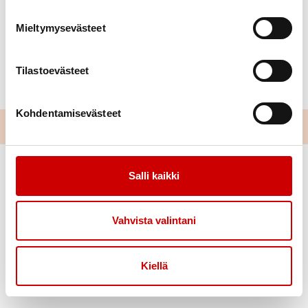
https://sydan.fi/jamsanseutu/wp-
Mieltymysevästeet
content/uploads/sites/165/2023/11/pikkujoulut-
ilmoitus-jamsa.pdf
Tilastoevästeet
Kohdentamisevästeet
Salli kaikki
Vahvista valintani
Kiellä
Link to facebook
Link to twitter
Link to instagram
Link to youtube