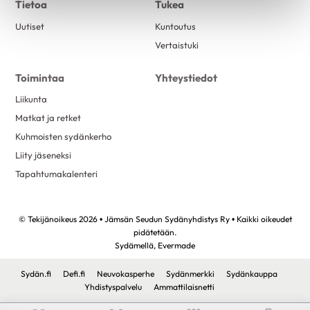
Tietoa
Tukea
Uutiset
Kuntoutus
Vertaistuki
Toimintaa
Yhteystiedot
Liikunta
Matkat ja retket
Kuhmoisten sydänkerho
Liity jäseneksi
Tapahtumakalenteri
© Tekijänoikeus 2026 • Jämsän Seudun Sydänyhdistys Ry • Kaikki oikeudet
pidätetään.
Sydämellä,
Evermade
Sydän.fi
Defi.fi
Neuvokasperhe
Sydänmerkki
Sydänkauppa
Yhdistyspalvelu
Ammattilaisnetti