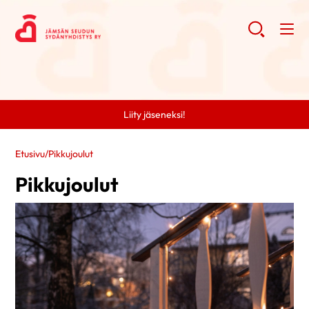
Liity jäseneksi!
Etusivu
/
Pikkujoulut
Pikkujoulut