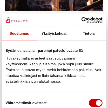
Julkaistu 6.11.2023
Jaa Whatsapp
Jaa Facebook
Jaa Twitter
Jaa Linkedin
Jaa Email
Jaa Print
Suostumus
Yksityiskohdat
Tietoja
Hei sydän ystävät,
Joulu lähestyy ja ilmat viilenevät samalla kun pimeä
vuodenaika tuo ihmisille kiireisen, mutta niin ihanan
Sydämesi asialla - parempi palvelu evästeillä
tunnelmallisen vuodenajan uusine askareineen.
Hyväksymällä evästeet saat sujuvamman
Sydän-, Reuma- ja Diabetes yhdistykset ovat
käyttökokemuksen ja sisältöä, joka sopii juuri sinulle.
päättäneet yhteisestä Pikkujoulu juhlasta Ilveslinnassa
Evästeet auttavat myös meitä kehittämään palvelua. Voit
25.11. klo 17 alkaen. Ohessa mainos tilaisuudesta.
muuttaa valintojasi milloin tahansa klikkaamalla
Ilmoitus tulee lähiaikoina myös Vekkariin.
evästelinkkiä sivun alakulmassa.
Odottavin mielin
Pekka Skyttä, pj
Suostumuksen valinta
Välttämättömät evästeet
Lisätiedot ja ilmoittatumisohjeet: