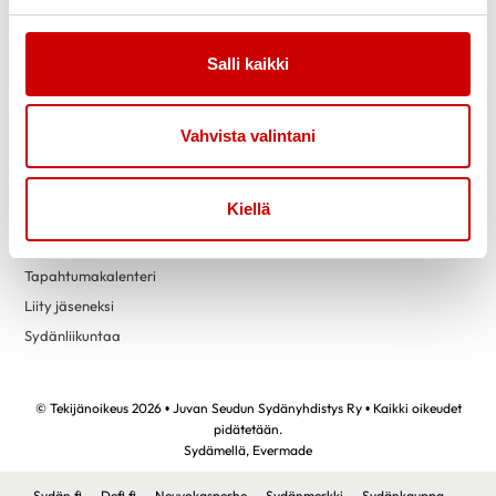
Link to facebook
Link to instagram
Link to youtube
Link to twitter
Salli kaikki
Tietoa
Tukea
Vahvista valintani
Uutiset
Kuntoutus
Vertaistuki
Kiellä
Toimintaa
Yhteystiedot
Tapahtumakalenteri
Liity jäseneksi
Sydänliikuntaa
© Tekijänoikeus 2026 • Juvan Seudun Sydänyhdistys Ry • Kaikki oikeudet
pidätetään.
Sydämellä,
Evermade
Sydän.fi
Defi.fi
Neuvokasperhe
Sydänmerkki
Sydänkauppa