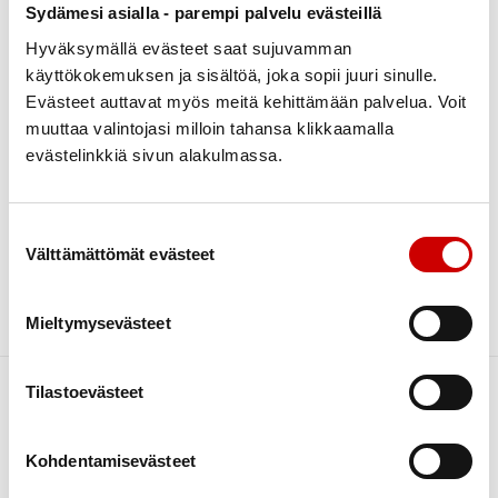
Sydämesi asialla - parempi palvelu evästeillä
Hyväksymällä evästeet saat sujuvamman
Sydänliikuntaa Juvalla
käyttökokemuksen ja sisältöä, joka sopii juuri sinulle.
Evästeet auttavat myös meitä kehittämään palvelua. Voit
Vesijumppa
muuttaa valintojasi milloin tahansa klikkaamalla
Keskiviikkoisin klo 12.30- 13.00 (ovet aukeavat 12.00)
evästelinkkiä sivun alakulmassa.
Sampolassa joka toinen parillinen viikko.
Salijumppa ja kuntosali
Torstaisin ammattikoulu/Sampolan kello 11.00-12.00.
Suostumuksen valinta
Välttämättömät evästeet
Lisätietoja Eija Luukkonen, puh. 050 574 2956,
luukkonen.eija@hotmail.com
Tervetuloa!
Mieltymysevästeet
Tilastoevästeet
Kohdentamisevästeet