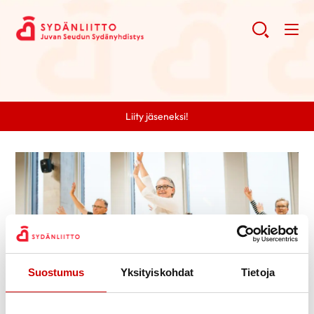
Liity jäseneksi!
Suostumus
Yksityiskohdat
Tietoja