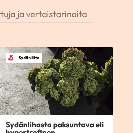
tuja ja vertaistarinoita
Sydänliitto
Sydänlihasta paksuntava eli
hypertrofinen