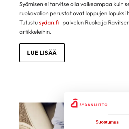
Syömisen ei tarvitse olla vaikeampaa kuin se
ruokavalion perustat ovat loppujen lopuksi h
Tutustu
sydan.fi
-palvelun Ruoka ja Ravitse
artikkeleihin.
LUE LISÄÄ
Suostumus