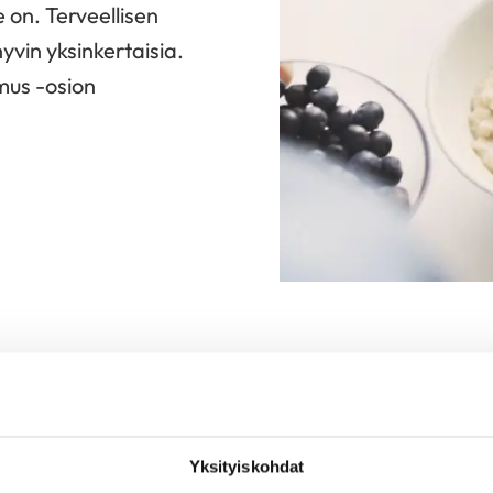
 on. Terveellisen
yvin yksinkertaisia.
mus -osion
Tietoa sydä
Yksityiskohdat