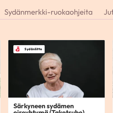
Sydänmerkki-ruokaohjeita
Jut
Sydänliitto
Särkyneen sydämen
oireyhtymä (Takotsubo)