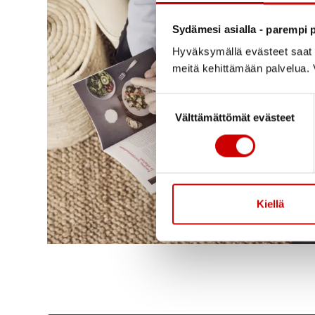
Sydämesi asialla - parempi p
Hyväksymällä evästeet saat s
meitä kehittämään palvelua. V
Suostumuksen valinta
Välttämättömät evästeet
Kiellä