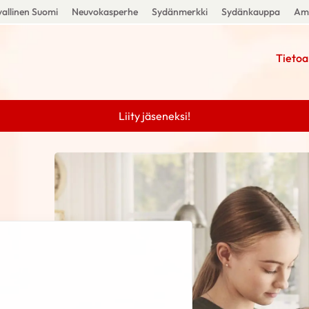
allinen Suomi
Neuvokasperhe
Sydänmerkki
Sydänkauppa
Amm
Tietoa
Liity jäseneksi!