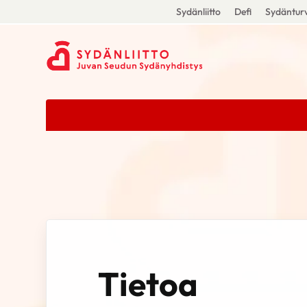
Sydänliitto
Defi
Sydänturv
Tietoa