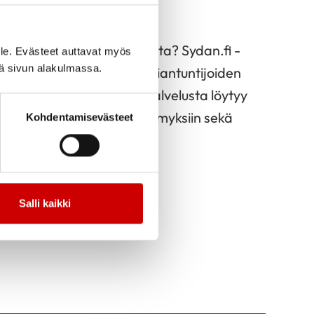
tävästi
rauksista ja niiden hoidoista? Sydan.fi -
le. Evästeet auttavat myös
iä sivun alakulmassa.
et-osio pitää sisällään asiantuntijoiden
eita sydänsairauksista. Palvelusta löytyy
vastauksia lukijoiden kysymyksiin sekä
Kohdentamisevästeet
irauden kanssa.
Salli kaikki