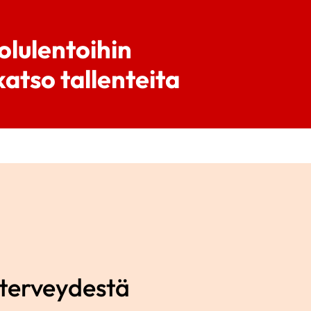
olulentoihin
atso tallenteita
nterveydestä