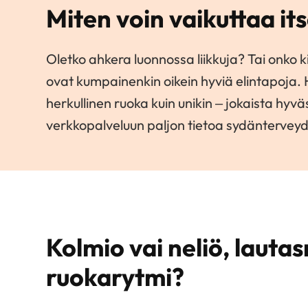
Miten voin vaikuttaa i
Oletko ahkera luonnossa liikkuja? Tai onko 
ovat kumpainenkin oikein hyviä elintapoja. 
herkullinen ruoka kuin unikin – jokaista h
verkkopalveluun paljon tietoa sydänterveyd
Kolmio vai neliö, lautas
ruokarytmi?