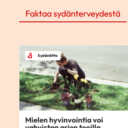
Faktaa sydänterveydestä
Sydänliitto
Mielen hyvinvointia voi
vahvistaa arjen teoilla