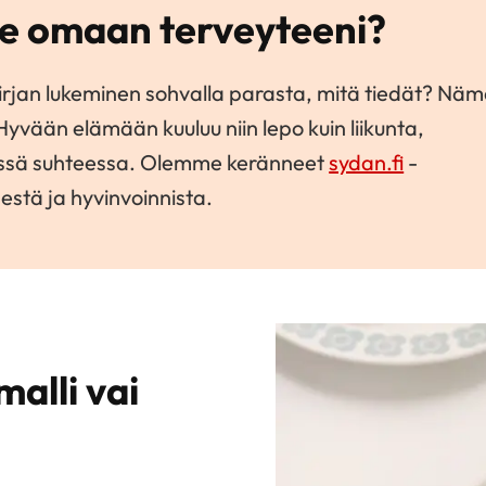
tse omaan terveyteeni?
kirjan lukeminen sohvalla parasta, mitä tiedät? Nä
Hyvään elämään kuuluu niin lepo kuin liikunta,
yvässä suhteessa. Olemme keränneet
sydan.fi
-
estä ja hyvinvoinnista.
malli vai