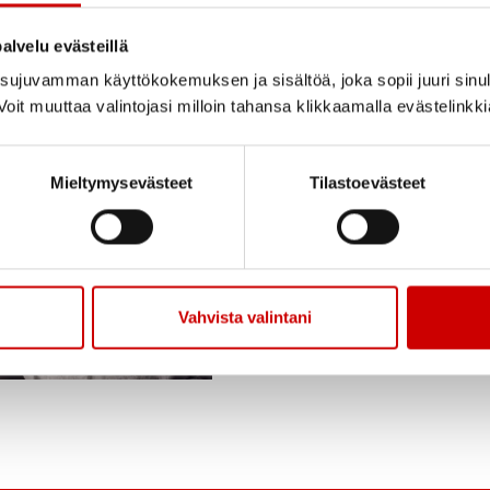
ja ymmärret
alvelu evästeillä
Etsitkö tietoa sydänsai
ujuvamman käyttökokemuksen ja sisältöä, joka sopii juuri sinul
oit muuttaa valintojasi milloin tahansa klikkaamalla evästelinkk
palvelun Sydänsairaud
tekemiä fakta-artikkel
myös asiantuntijoiden 
Mieltymysevästeet
Tilastoevästeet
tarinoita elämästä sa
LUE LISÄÄ
Vahvista valintani