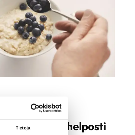
nsairauksista helposti
Tietoja