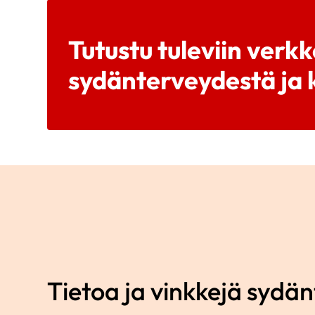
Tutustu tuleviin verkk
sydänterveydestä ja k
Tietoa ja vinkkejä sydä