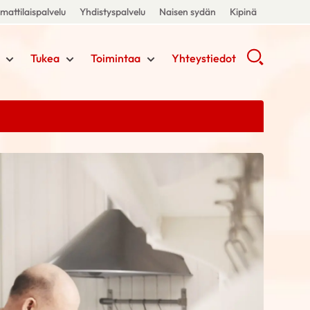
attilaispalvelu
Yhdistyspalvelu
Naisen sydän
Kipinä
Tukea
Toimintaa
Yhteystiedot