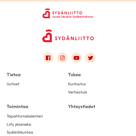
Link to facebook
Link to instagram
Link to youtube
Link to twitter
Tietoa
Tukea
Uutiset
Kuntoutus
Vertaistuki
Toimintaa
Yhteystiedot
Tapahtumakalenteri
Liity jäseneksi
Sydänliikuntaa