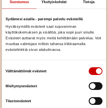
elämäntilanteessa olevia ja jakamaan kokemuksia yhdessä
Suostumus
Yksityiskohdat
Tietoja
tekemisen ja oppimisen kautta.
Osa kursseista on teemallisia kursseja, joissa käsitellään yhtä
Sydämesi asialla - parempi palvelu evästeillä
asiaa (esim. liikunta, ravitsemus, mielenhyvinvointi tai parisuhde).
Voit tulla kurssille yksin tai yhdessä puolisosi tai läheisesi kanssa.
Hyväksymällä evästeet saat sujuvamman
Kurssimme ovat osallistujille maksuttomia. Voit hakeutua kaikille
käyttökokemuksen ja sisältöä, joka sopii juuri sinulle.
kursseille asuinpaikastasi riippumatta.
Evästeet auttavat myös meitä kehittämään palvelua. Voit
muuttaa valintojasi milloin tahansa klikkaamalla
KURSSIKALENTERI
evästelinkkiä sivun alakulmassa.
Suostumuksen valinta
Välttämättömät evästeet
Mieltymysevästeet
Tilastoevästeet