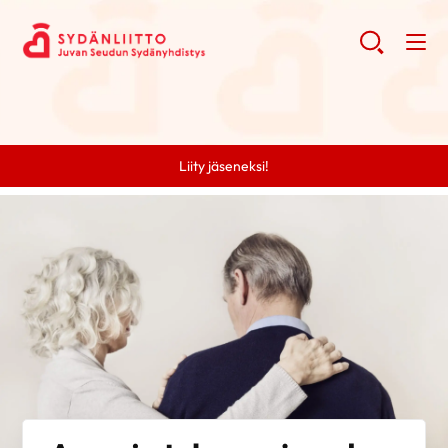
Liity jäseneksi!