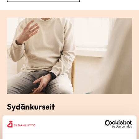
Sydänkurssit
Sydänkurssit sopivat sinulle, joka etsit apua, tietoa ja vinkkejä
arjen elämään sydänsairauden kanssa. Ryhmämuotoisilla
kursseillamme pääset tapaamaan toisia samassa