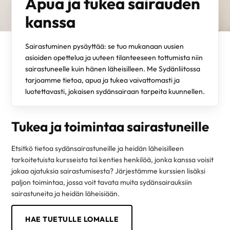
Apua ja tukea sairauden
kanssa
Sairastuminen pysäyttää: se tuo mukanaan uusien
asioiden opettelua ja uuteen tilanteeseen tottumista niin
sairastuneelle kuin hänen läheisilleen. Me Sydänliitossa
tarjoamme tietoa, apua ja tukea vaivattomasti ja
luotettavasti, jokaisen sydänsairaan tarpeita kuunnellen.
Tukea ja toimintaa sairastuneille
Etsitkö tietoa sydänsairastuneille ja heidän läheisilleen
tarkoitetuista kursseista tai kenties henkilöä, jonka kanssa voisit
jakaa ajatuksia sairastumisesta? Järjestämme kurssien lisäksi
paljon toimintaa, jossa voit tavata muita sydänsairauksiin
sairastuneita ja heidän läheisiään.
HAE TUETULLE LOMALLE