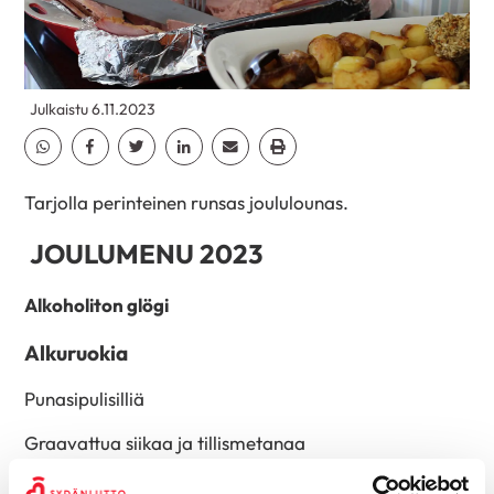
Julkaistu 6.11.2023
Jaa Whatsapp
Jaa Facebook
Jaa Twitter
Jaa Linkedin
Jaa Email
Jaa Print
Tarjolla perinteinen runsas joululounas.
JOULUMENU 2023
Alkoholiton glögi
Alkuruokia
Punasipulisilliä
Graavattua siikaa ja tillismetanaa
Savustettua lohta ja tartar-kastiketta