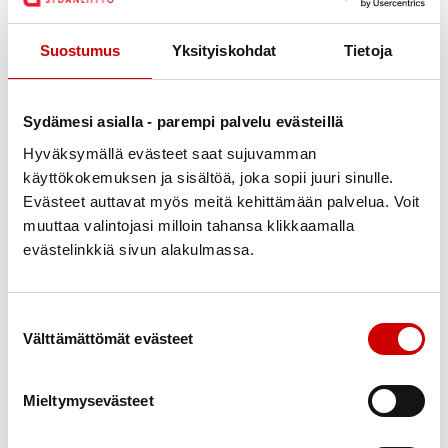
Glaseerattua kalkkunan sisäfileetä ja
Suostumus
Yksityiskohdat
Tietoja
mustaherukkahyytelöä
Ylikypsää härän paistia ja suppilovahverochutneytä
Sydämesi asialla - parempi palvelu evästeillä
Paahdettuja kasviksia ja yrttikastiketta
Hyväksymällä evästeet saat sujuvamman
käyttökokemuksen ja sisältöä, joka sopii juuri sinulle.
Leipäjuustosalaattia ja vinaigretteä
Evästeet auttavat myös meitä kehittämään palvelua. Voit
Jouluista appelsiinisalaattia ja yrttiöljyä
muuttaa valintojasi milloin tahansa klikkaamalla
evästelinkkiä sivun alakulmassa.
Savoijinkaali-pähkinäsalaattia
Mausteista joululimppua, kaura- ja ruisleipää sekä
Suostumuksen valinta
voita
Välttämättömät evästeet
Lämpimiä ruokia
Mieltymysevästeet
Viljaporsaan joulukinkkua ja talon sinappia