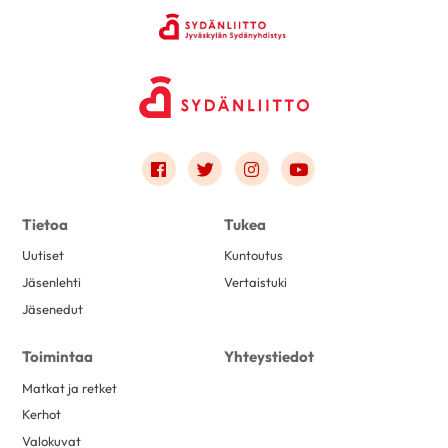
Link to facebook
Link to twitter
Link to instagram
Link to youtube
Tietoa
Tukea
Uutiset
Kuntoutus
Jäsenlehti
Vertaistuki
Jäsenedut
Toimintaa
Yhteystiedot
Matkat ja retket
Kerhot
Valokuvat