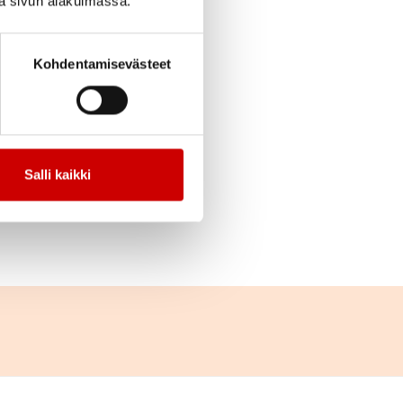
iä sivun alakulmassa.
cebook
Jaa Twitter
Jaa Linkedin
Jaa Email
Jaa Print
Kohdentamisevästeet
 Raimo Peltovuoreen
riimme Anneli Siniin
Salli kaikki