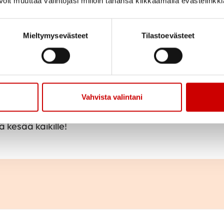
oit muuttaa valintojasi milloin tahansa klikkaamalla evästelinkk
Jaa sivu
Jaa Whatsapp
Jaa Fa
Mieltymysevästeet
Tilastoevästeet
ttu 25.6.–1.8.2021
ysasioissa
voit ottaa yhteyttä puheenjohtajaamme
a
matkoja ja retkiä koskevissa asioissa
matkasihtee
Vahvista valintani
kesää kaikille!