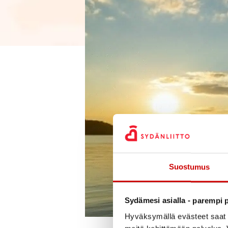
Suostumus
Sydämesi asialla - parempi p
Hyväksymällä evästeet saat s