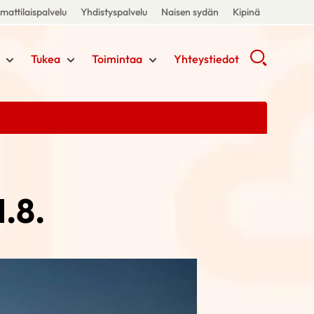
attilaispalvelu
Yhdistyspalvelu
Naisen sydän
Kipinä
Tukea
Toimintaa
Yhteystiedot
1.8.