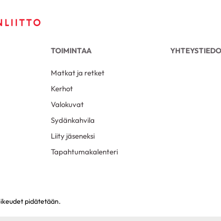
TOIMINTAA
YHTEYSTIED
Matkat ja retket
Kerhot
Valokuvat
Sydänkahvila
Liity jäseneksi
Tapahtumakalenteri
oikeudet pidätetään.