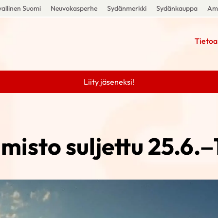
allinen Suomi
Neuvokasperhe
Sydänmerkki
Sydänkauppa
Amm
Tietoa
Liity jäseneksi!
misto suljettu 25.6.–