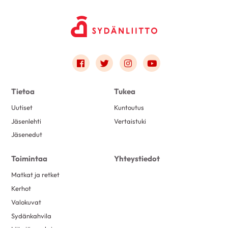
Link to facebook
Link to twitter
Link to instagram
Link to youtube
Tietoa
Tukea
Uutiset
Kuntoutus
Jäsenlehti
Vertaistuki
Jäsenedut
Toimintaa
Yhteystiedot
Matkat ja retket
Kerhot
Valokuvat
Sydänkahvila