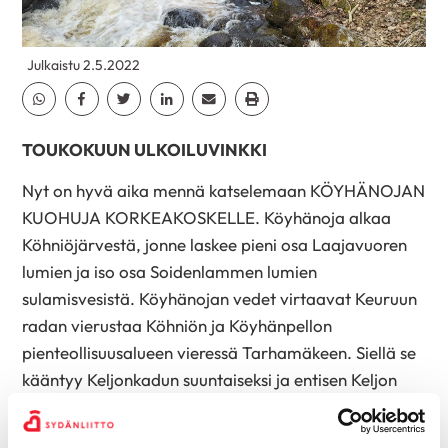
Julkaistu 2.5.2022
Jaa Whatsapp
Jaa Facebook
Jaa Twitter
Jaa Linkedin
Jaa Email
Jaa Print
TOUKOKUUN ULKOILUVINKKI
Nyt on hyvä aika mennä katselemaan KÖYHÄNOJAN
KUOHUJA KORKEAKOSKELLE. Köyhänoja alkaa
Köhniöjärvestä, jonne laskee pieni osa Laajavuoren
lumien ja iso osa Soidenlammen lumien
sulamisvesistä. Köyhänojan vedet virtaavat Keuruun
radan vierustaa Köhniön ja Köyhänpellon
pienteollisuusalueen vieressä Tarhamäkeen. Siellä se
kääntyy Keljonkadun suuntaiseksi ja entisen Keljon
kirkon kohdalla kääntyy Keuruun radan alitse vievään
tunneliin. Tunnelin suulta on iso pudotus ja suurimmat