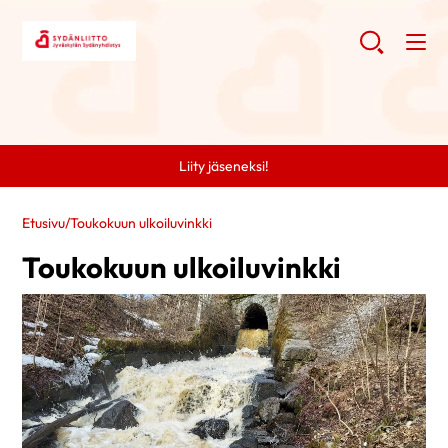
Liity jäseneksi!
Etusivu
/
Toukokuun ulkoiluvinkki
Toukokuun ulkoiluvinkki