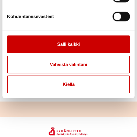
jatkaa kulkemalla koskesta n. 50 m kaupunkiin päin ja
kääntyä oikealle rautatien ja rantaväylän tunneleista
Kohdentamisevästeet
läpi Ristonmaan puolelle. Rantaväylän vieressä on
kävely/pyörätie. N. 200 m ennen Keuruuntietä täytyy
muistaa kääntyä oikealle takaisin Korkeakoskentielle
Aaronraittia pitkin, koska Keuruuntiellä Rantaväylän
Salli kaikki
kohdalla on jalankulku kielletty.
Vahvista valintani
Samalla matkalla voitte tarkistaa lähimmän
sydäniskurin sijaintipaikan. Sellainen on Prisman
käytävällä, Keljon Kauppakeskuksen käytävällä ja
Kiellä
myös Motonetin aulassa. Mukavaa ulkoilupäivää!