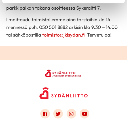
Raviradan kaupungin puoleisessa päädyssä, ison
parkkipaikan takana osoitteessa Sykeraitti 7.
Ilmoittaudu toimistollemme aina torstaihin klo 14
mennessä puh. 050 501 8882 arkisin klo 9.30 – 14.00
tai sähköpostilla
toimisto@jklsydan.fi
Tervetuloa!
Link to facebook
Link to twitter
Link to instagram
Link to youtube