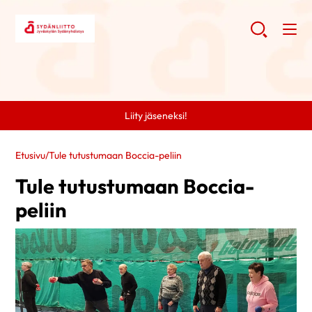
Liity jäseneksi!
Etusivu
/
Tule tutustumaan Boccia-peliin
Tule tutustumaan Boccia-
peliin