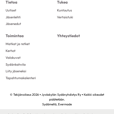
Tietoa
Tukea
Uutiset
Kuntoutus
Jäsenlehti
Vertaistuki
Jäsenedut
Toimintaa
Yhteystiedot
Matkat ja retket
Kerhot
Valokuvat
Sydänkahvila
Liity jäseneksi
Tapahtumakalenteri
© Tekijänoikeus 2026 • Jyväskylän Sydänyhdistys Ry • Kaikki oikeudet
pidätetään.
Sydämellä,
Evermade