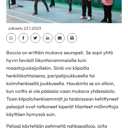
Julkaistu 23.1.2023
Jaa Whatsapp
Jaa Facebook
Jaa Twitter
Jaa Linkedin
Jaa Email
Jaa Print
Boccia on erittäin mukava seurapeli. Se sopii yhtä
hyvin lievästi liikuntavammaisille kuin
maastojuoksijoillekin. Siinä voi kilpailla
henkilökohtaisena, paripelijoukkueella tai
kolmihenkisellä joukkueella. Hauskinta se on silloin,
kun voitto ei ole pääasia vaan mukava yhdessäolo.
Tosin kilpailuhenkisemmät ja taidoissaan kehittyneet
pelaajat ovat ratkoneet kiperät tilanteet millimittoja
käyttäen hymyssä suin.
Pelissä käytetään pehmeitä nahkapalloja, joita