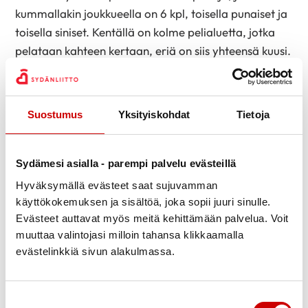
kummallakin joukkueella on 6 kpl, toisella punaiset ja
toisella siniset. Kentällä on kolme pelialuetta, jotka
pelataan kahteen kertaan, eriä on siis yhteensä kuusi.
Ensimmäinen pelaaja heittää valkoisen maalipallon
merkitylle pelialueelle ja sen jälkeen oman pelipallon
niin lähelle maalipalloa kuin mahdollista. Sitten
Suostumus
Yksityiskohdat
Tietoja
vuoron saa kilpailija, joka yrittää saada oman
pallonsa vielä lähemmäksi valkoista maalipalloa.
Heittovuoro on aina pelaajalla/joukkueella, jonka
Sydämesi asialla - parempi palvelu evästeillä
pallo ei ole lähimpänä maalipalloa. Erän voittaa
Hyväksymällä evästeet saat sujuvamman
pelaaja/joukkue, jonka pallo on lähimpänä
käyttökokemuksen ja sisältöä, joka sopii juuri sinulle.
maalipalloa ja pisteitä saa jokaisesta pelipallosta,
Evästeet auttavat myös meitä kehittämään palvelua. Voit
muuttaa valintojasi milloin tahansa klikkaamalla
joka on lähempänä maalipalloa, kuin kilpailijan lähin
evästelinkkiä sivun alakulmassa.
pelipallo. Pelistä tekee hauskan se, että siinä voi
pärjätä hyvällä tuurillakin, koska pelipallo ei aina
pyöri siihen suuntaan kuin sen heittäessään toivoi
Suostumuksen valinta