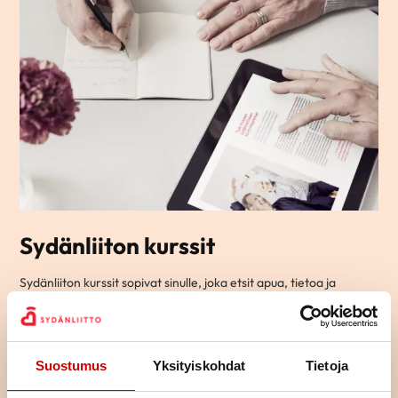
Sydänliiton kurssit
Sydänliiton kurssit sopivat sinulle, joka etsit apua, tietoa ja
vinkkejä arjen elämään sydänsairauden kanssa.
Ryhmämuotoisilla kursseillamme pääset tapaamaan toisia
samassa elämäntilanteessa olevia ja jakamaan kokemuksia
yhdessä tekemisen ja oppimisen kautta.
Suostumus
Yksityiskohdat
Tietoja
Osa kursseista on teemallisia kursseja, joissa käsitellään yhtä