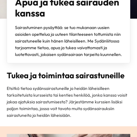
Apua ja tukea sairauden
kanssa
Sairastuminen pysäyttää: se tuo mukanaan uusien
asioiden opettelua ja uuteen tilanteeseen tottumista niin
sairastuneelle kuin hänen läheisilleen. Me Sydänliitossa
tarjoamme tietoa, apua ja tukea vaivattomasti ja
luotettavasti, jokaisen sydänsairaan tarpeita kuunnellen.
Tukea ja toimintaa sairastuneille
Etsitkö tietoa sydänsairastuneille ja heidän läheisilleen
tarkoitetuista kursseista tai kenties henkilöä, jonka kanssa voisit
jakaa ajatuksia sairastumisesta? Järjestämme kurssien lisäksi
paljon toimintaa, jossa voit tavata muita sydänsairauksiin
sairastuneita ja heidän läheisiään.