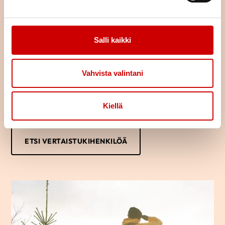
Löydä oma tukijasi
Salli kaikki
Oletko sairastunut tai sairastuneen läheinen? Haluaisitko jutella
kokemuksistasi toisen samankaltaista kokeneen kanssa?
Vertaistukihenkilön kanssa voi puhua luottamuksella omista
Vahvista valintani
ajatuksista ja tunteista.
Usein saman kokenut osaa parhaiten tukea sydänsairastunutta
tai hänen läheistään ja auttaa jaksamaan arjessa. Kuka vaan voi
Kiellä
ottaa yhteyttä vertaistukihenkilöön.
ETSI VERTAISTUKIHENKILÖÄ