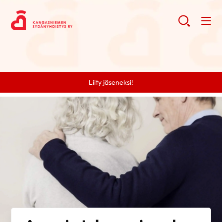
Liity jäseneksi!