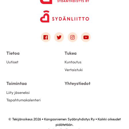
Link to facebook
Link to twitter
Link to instagram
Link to youtube
Tietoa
Tukea
Uutiset
Kuntoutus
Vertaistuki
Toimintaa
Yhteystiedot
Liity jäseneksi
Tapahtumakalenteri
© Tekijänoikeus 2026 • Kangasniemen Sydänyhdistys Ry • Kaikki oikeudet
pidätetään.