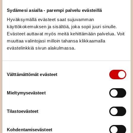
asiaa (esim. liikunta, ravitsemus, mielenhyvinvointi tai parisuhde).
Sydämesi asialla - parempi palvelu evästeillä
Voit tulla kurssille yksin tai yhdessä puolisosi tai läheisesi kanssa.
Kurssimme ovat osallistujille maksuttomia. Voit hakeutua kaikille
Hyväksymällä evästeet saat sujuvamman
kursseille asuinpaikastasi riippumatta.
käyttökokemuksen ja sisältöä, joka sopii juuri sinulle.
Evästeet auttavat myös meitä kehittämään palvelua. Voit
KURSSIKALENTERI
muuttaa valintojasi milloin tahansa klikkaamalla
evästelinkkiä sivun alakulmassa.
Suostumuksen valinta
Välttämättömät evästeet
Mieltymysevästeet
Tilastoevästeet
Kohdentamisevästeet