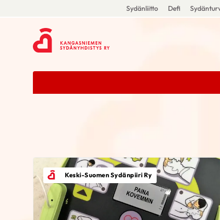
Sydänliitto
Defi
Sydänturv
Keski-Suomen Sydänpiiri Ry