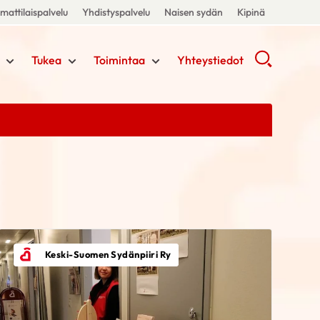
attilaispalvelu
Yhdistyspalvelu
Naisen sydän
Kipinä
Tukea
Toimintaa
Yhteystiedot
Keski-Suomen Sydänpiiri Ry