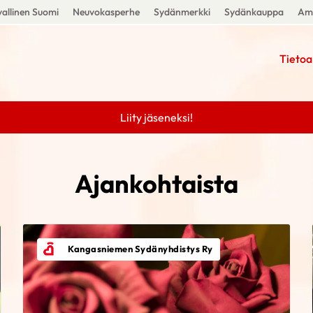
allinen Suomi
Neuvokasperhe
Sydänmerkki
Sydänkauppa
Amm
Tietoa
Liity jäseneksi!
Ajankohtaista
Kangasniemen Sydänyhdistys Ry