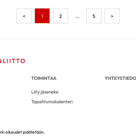
Aikaisempi sivu
Mene sivulle
Mene sivulle
...
Mene sivulle
Seuraava s
<
1
2
5
>
TOIMINTAA
YHTEYSTIED
Liity jäseneksi
Tapahtumakalenteri
ki oikeudet pidätetään.