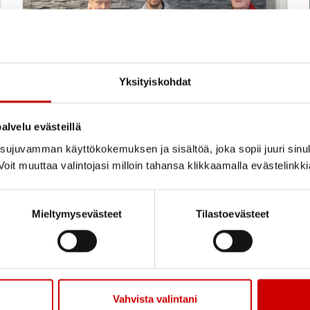
Yksityiskohdat
Liikunta- ja
alvelu evästeillä
hyvinvointikeskus Buugille
ujuvamman käyttökokemuksen ja sisältöä, joka sopii juuri sinul
tunnustusta sydänterveyden
oit muuttaa valintojasi milloin tahansa klikkaamalla evästelinkk
edistämisestä
Mieltymysevästeet
Tilastoevästeet
LUE UUTINEN
Vahvista valintani
Keski-Suomen Sydänpiiri Ry