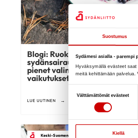
Suostumus
Blogi: Ruokavalio
Sydämesi asialla - parempi p
sydänsairauksien hoidossa –
Hyväksymällä evästeet saat s
pienet valinnat, suuret
meitä kehittämään palvelua. V
vaikutukset
Suostumuksen valinta
Välttämättömät evästeet
LUE UUTINEN
Kiellä
Keski-Suomen Sydänpiiri Ry