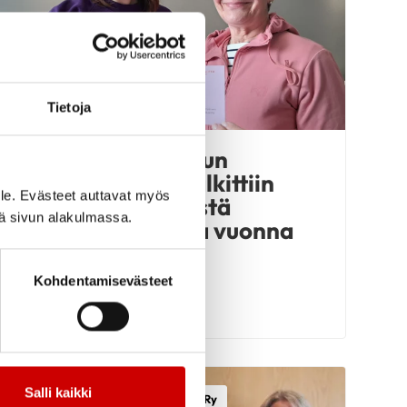
Tietoja
Saarijärven Seudun
Sydänyhdistys palkittiin
le. Evästeet auttavat myös
menestyksekkäästä
iä sivun alakulmassa.
jäsenhankinnasta vuonna
2024
Kohdentamisevästeet
LUE UUTINEN
Salli kaikki
Keski-Suomen Sydänpiiri Ry