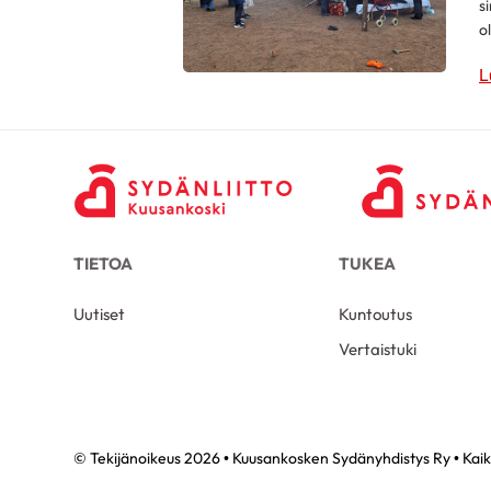
s
ol
L
TIETOA
TUKEA
Uutiset
Kuntoutus
Vertaistuki
© Tekijänoikeus 2026 • Kuusankosken Sydänyhdistys Ry • Kaik