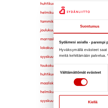
huhtikuu 2024
helmikuu 2024
tammikuu 2024
Suostumus
joulukuu 2023
marraskuu 2023
Sydämesi asialla - parempi p
lokakuu 2023
Hyväksymällä evästeet saat s
meitä kehittämään palvelua. V
syyskuu 2023
toukokuu 2023
Suostumuksen valinta
Välttämättömät evästeet
huhtikuu 2023
maaliskuu 2023
helmikuu 2023
syyskuu 2022
Kiellä