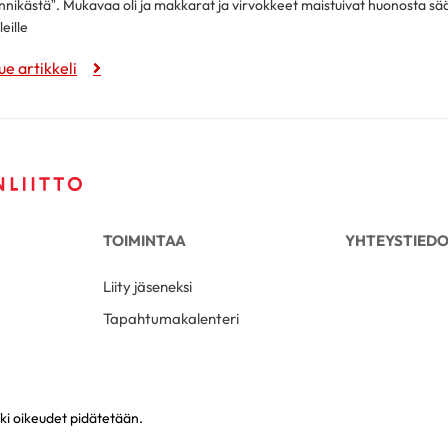
innikästä”. Mukavaa oli ja makkarat ja virvokkeet maistuivat huonosta sää
leille
ue artikkeli
TOIMINTAA
YHTEYSTIED
Liity jäseneksi
Tapahtumakalenteri
ki oikeudet pidätetään.