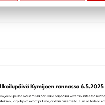
Ulkoilupäivä Kymijoen rannassa 6.5.2025
ymijoen upeissa maisemissa porukalla reippaina käveltiin sateessa nuotiop
atoksen, Virpi hyvät eväät ja Timo järkkäsi rakenteita. Tuuli oli todella k