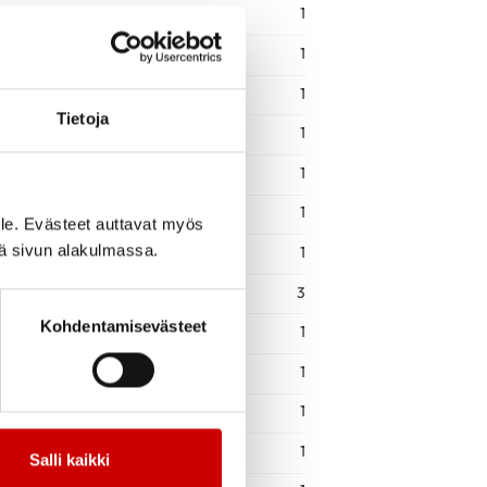
1
1
1
Tietoja
1
1
1
le. Evästeet auttavat myös
iä sivun alakulmassa.
1
3
Kohdentamisevästeet
1
1
1
1
Salli kaikki