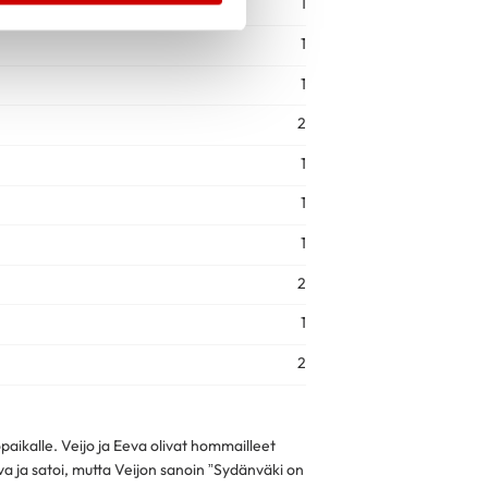
1
1
1
2
1
1
1
2
1
2
aikalle. Veijo ja Eeva olivat hommailleet
ova ja satoi, mutta Veijon sanoin ”Sydänväki on