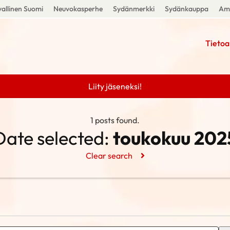
allinen Suomi
Neuvokasperhe
Sydänmerkki
Sydänkauppa
Amm
Tietoa
Liity jäseneksi!
1 posts found.
Date selected:
toukokuu 202
Clear search