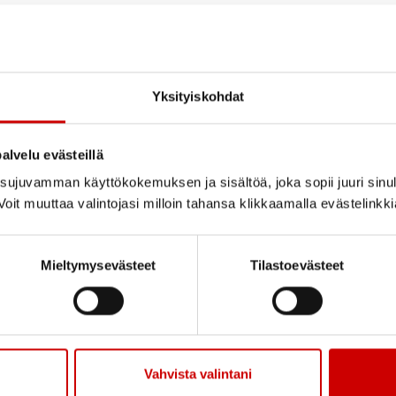
Yksityiskohdat
alvelu evästeillä
ujuvamman käyttökokemuksen ja sisältöä, joka sopii juuri sinul
oit muuttaa valintojasi milloin tahansa klikkaamalla evästelinkk
Mieltymysevästeet
Tilastoevästeet
Vahvista valintani