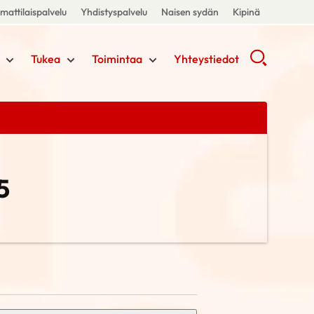
attilaispalvelu
Yhdistyspalvelu
Naisen sydän
Kipinä
Tukea
Toimintaa
Yhteystiedot
5