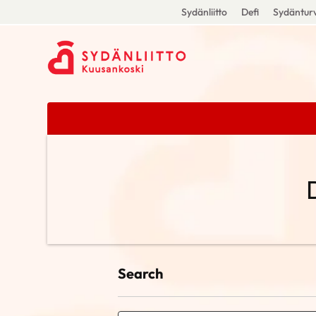
Sydänliitto
Defi
Sydänturv
Search