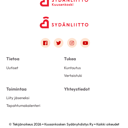
Link to facebook
Link to twitter
Link to instagram
Link to youtube
Tietoa
Tukea
Uutiset
Kuntoutus
Vertaistuki
Toimintaa
Yhteystiedot
Liity jäseneksi
Tapahtumakalenteri
© Tekijänoikeus 2026 • Kuusankosken Sydänyhdistys Ry • Kaikki oikeudet