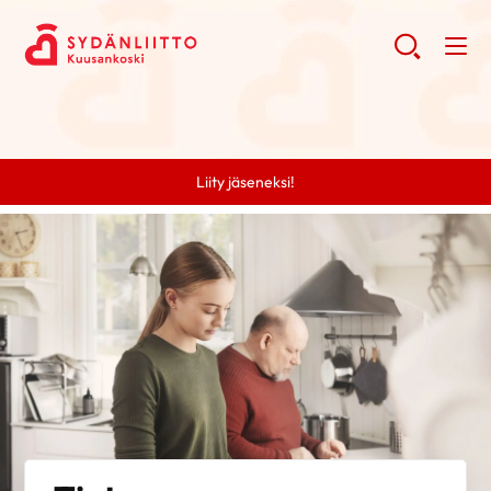
Liity jäseneksi!