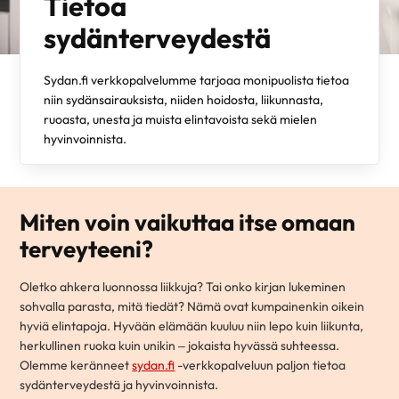
Tietoa
sydänterveydestä
Sydan.fi verkkopalvelumme tarjoaa monipuolista tietoa
niin sydänsairauksista, niiden hoidosta, liikunnasta,
ruoasta, unesta ja muista elintavoista sekä mielen
hyvinvoinnista.
Miten voin vaikuttaa itse omaan
terveyteeni?
Oletko ahkera luonnossa liikkuja? Tai onko kirjan lukeminen
sohvalla parasta, mitä tiedät? Nämä ovat kumpainenkin oikein
hyviä elintapoja. Hyvään elämään kuuluu niin lepo kuin liikunta,
herkullinen ruoka kuin unikin – jokaista hyvässä suhteessa.
Olemme keränneet
sydan.fi
-verkkopalveluun paljon tietoa
sydänterveydestä ja hyvinvoinnista.