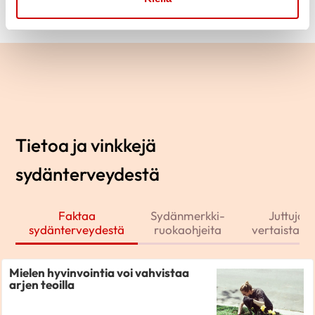
Tietoa ja vinkkejä
sydänterveydestä
Faktaa
Sydänmerkki-
Juttuja j
sydänterveydestä
ruokaohjeita
vertaistarin
Mielen hyvinvointia voi vahvistaa
arjen teoilla