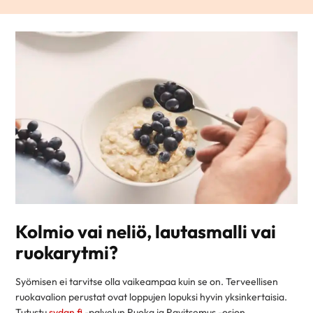
Kolmio vai neliö, lautasmalli vai
ruokarytmi?
Syömisen ei tarvitse olla vaikeampaa kuin se on. Terveellisen
ruokavalion perustat ovat loppujen lopuksi hyvin yksinkertaisia.
Tutustu
sydan.fi
-palvelun Ruoka ja Ravitsemus -osion