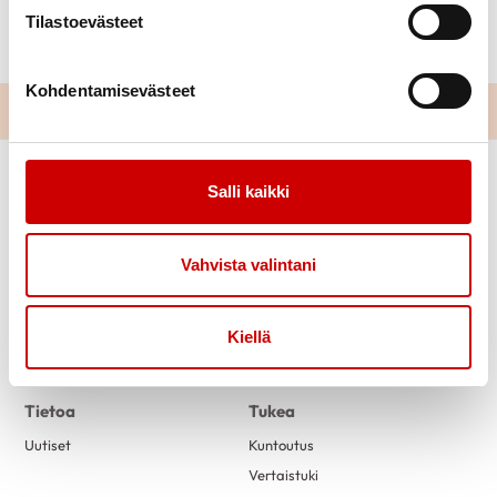
kaikille mukavasta reissusta ja hyvää kesää,
Tilastoevästeet
syskuussa tavataan kerhossa.
Kohdentamisevästeet
Salli kaikki
Vahvista valintani
Kiellä
Link to facebook
Link to twitter
Link to instagram
Link to youtube
Tietoa
Tukea
Uutiset
Kuntoutus
Vertaistuki