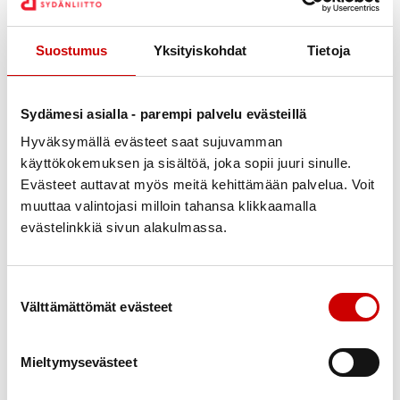
Suostumus
Yksityiskohdat
Tietoja
Sydämesi asialla - parempi palvelu evästeillä
Hyväksymällä evästeet saat sujuvamman
Liisa ja Pentti, kuvaus Liisa
Julkaistu 30.5.2023
käyttökokemuksen ja sisältöä, joka sopii juuri sinulle.
Evästeet auttavat myös meitä kehittämään palvelua. Voit
Jaa Whatsapp
Jaa Facebook
Jaa Twitter
Jaa Linkedin
Jaa Email
Jaa Print
muuttaa valintojasi milloin tahansa klikkaamalla
evästelinkkiä sivun alakulmassa.
Lähdettiin Kuusaan keskustasta klo 9.15 bussilla kohti
Radallaa. Perillä oli ohjelmassa kevyt kuntolenkki,
tiukka tietokilpailu sekä saunomista ja hyvää ruokaa.
Suostumuksen valinta
Välttämättömät evästeet
Muutama sydänystävä uskalsi uidakin. Yhdessä
vietettiin laatuaikaa, keskusteltiin ja rentouduttiin.
Bussilla huristeltiin takaisin Kuusaalle, jossa olimme
Mieltymysevästeet
noin klo 17. Näin oli kesäkausi taas avattu. Kiitos