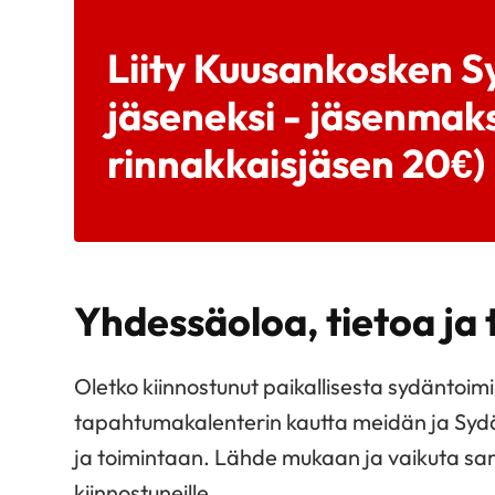
Liity Kuusankosken 
jäseneksi - jäsenmaks
rinnakkaisjäsen 20€)
Yhdessäoloa, tietoa ja
Oletko kiinnostunut paikallisesta sydänto
tapahtumakalenterin kautta meidän ja Sydä
ja toimintaan. Lähde mukaan ja vaikuta sama
kiinnostuneille.