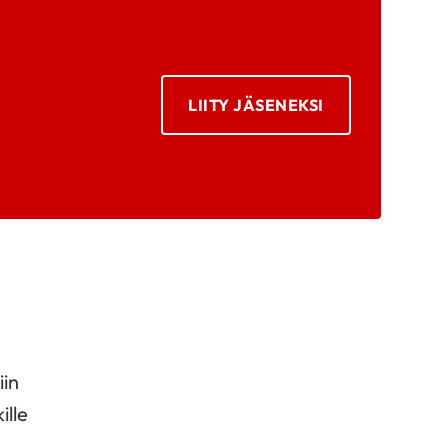
LIITY JÄSENEKSI
iin
ille