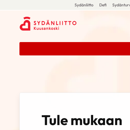
Sydänliitto
Defi
Sydänturv
Tule mukaan