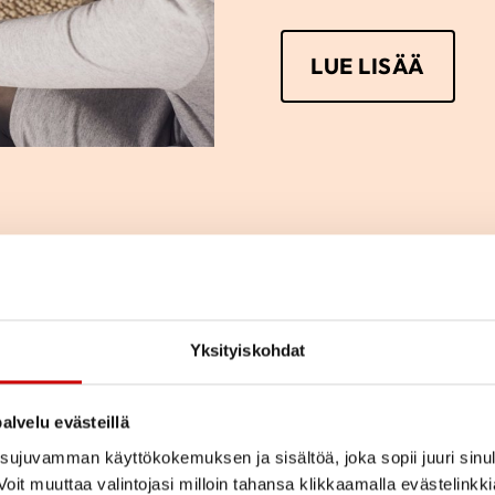
LUE LISÄÄ
a
Yksityiskohdat
ja kysymyksiä.
kihenkilön kanssa?
alvelu evästeillä
rsseja? Tutustu tukeen
ujuvamman käyttökokemuksen ja sisältöä, joka sopii juuri sinul
oit muuttaa valintojasi milloin tahansa klikkaamalla evästelinkk