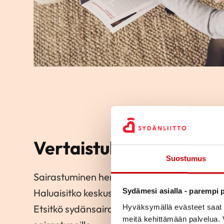
Vertaistukea ja kurssej
Suostumus
Sairastuminen herättää usein monia huolia 
Haluaisitko keskustella koulutetun vertaistu
Sydämesi asialla - parempi p
Etsitkö sydänsairastuneille tarkoitettuja ku
Hyväksymällä evästeet saat s
meitä kehittämään palvelua. V