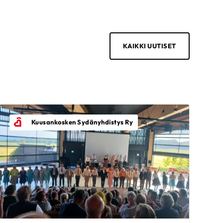
KAIKKI UUTISET
Kuusankosken Sydänyhdistys Ry