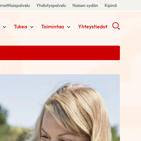
attilaispalvelu
Yhdistyspalvelu
Naisen sydän
Kipinä
Tukea
Toimintaa
Yhteystiedot