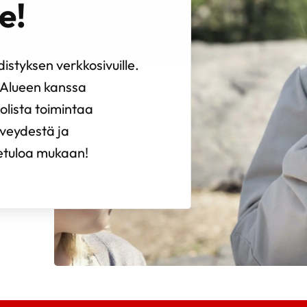
e!
styksen verkkosivuille.
 Alueen kanssa
olista toimintaa
rveydestä ja
vetuloa mukaan!