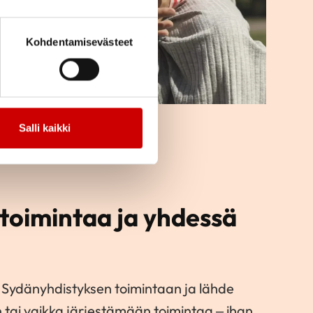
Kohdentamisevästeet
Salli kaikki
toimintaa ja yhdessä
 Sydänyhdistyksen toimintaan ja lähde
tai vaikka järjestämään toimintaa – ihan