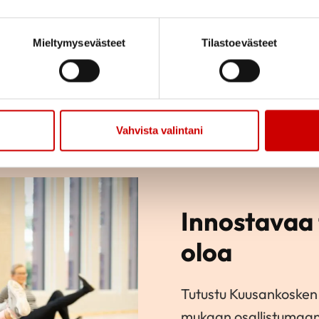
Mieltymysevästeet
Tilastoevästeet
Vahvista valintani
Innostavaa 
oloa
Tutustu Kuusankosken
mukaan osallistumaan 