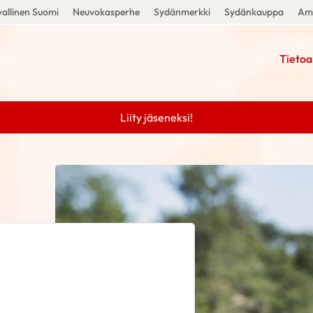
allinen Suomi
Neuvokasperhe
Sydänmerkki
Sydänkauppa
Amm
Tietoa
Liity jäseneksi!