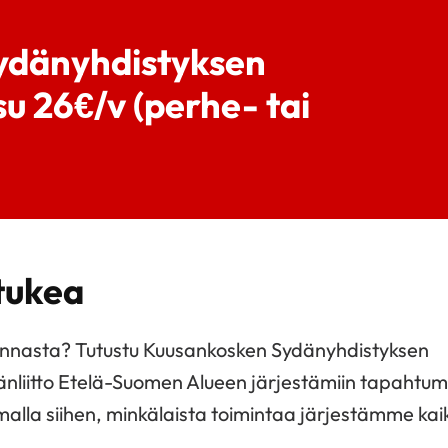
Sydänyhdistyksen
u 26€/v (perhe- tai
 tukea
iminnasta? Tutustu Kuusankosken Sydänyhdistyksen
nliitto Etelä-Suomen Alueen järjestämiin tapahtum
lla siihen, minkälaista toimintaa järjestämme kaik