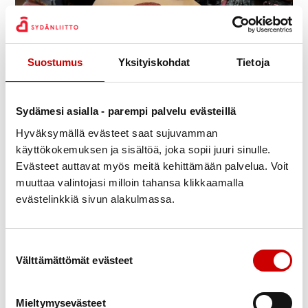
Suostumus
Yksityiskohdat
Tietoja
Julkaistu 14.5.2021
Päivitetty 28.5.2021
Jaa Whatsapp
Jaa Facebook
Jaa Twitter
Jaa Linkedin
Jaa Email
Jaa Print
Sydämesi asialla - parempi palvelu evästeillä
Hyväksymällä evästeet saat sujuvamman
Yhdistys sopeutuu olosuhteisiin
käyttökokemuksen ja sisältöä, joka sopii juuri sinulle.
Kevätkokous pidettiin ”kalkkiviivoilla” eli sääntöjen
Evästeet auttavat myös meitä kehittämään palvelua. Voit
muuttaa valintojasi milloin tahansa klikkaamalla
määräämän ajan lopussa. Osa osallistujista oli
evästelinkkiä sivun alakulmassa.
Toimitila Etapissa ja osa osallistui kotona etänä.
Kokous onnistui hyvin ja mukana olleet olivat
aktiivisia ja iloisella mielellä. Kokouksen jälkeinen
Suostumuksen valinta
keskustelu omista tuntemuksista ”lenssu-tilanteessa”
Välttämättömät evästeet
oli myös antoisa. Kokouksen toteutus vaati hiukan
ennakkovalmisteluja, mutta siitä selvittiin. Kiitos
Mieltymysevästeet