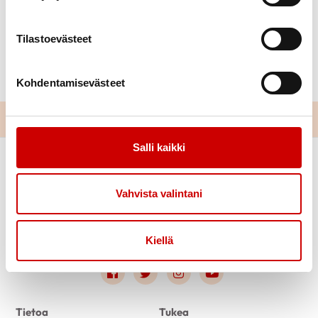
kokoilijoille, homma hoidettiin yhdessä hyvin.
Valoisaa mieltä ja mukavaa kevättä ja kesänalkua
Tilastoevästeet
kaikille sydän-ystäville.
pj-Pena
Kohdentamisevästeet
Salli kaikki
Vahvista valintani
Kiellä
Link to facebook
Link to twitter
Link to instagram
Link to youtube
Tietoa
Tukea