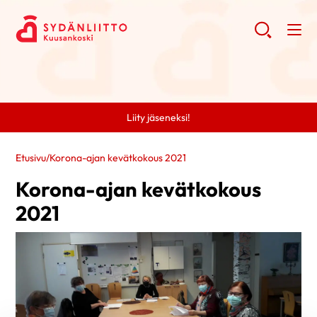
Liity jäseneksi!
Etusivu
/
Korona-ajan kevätkokous 2021
Korona-ajan kevätkokous
2021