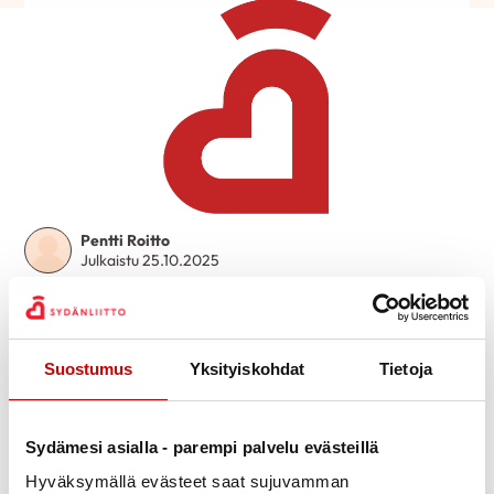
Pentti Roitto
Julkaistu 25.10.2025
Jaa Whatsapp
Jaa Facebook
Jaa Twitter
Jaa Linkedin
Jaa Email
Jaa Print
Tilaisuus alkoi Kuusankoskitalolla Voikkaa salissa klo
Suostumus
Yksityiskohdat
Tietoja
12:30 puheenjohtajan Veijo Oinosen
tervetulotoivotuksella ja maljalla. Sen jälkeen
siirryttiin nauttimaan juhlalounasta Hirvelä-
Sydämesi asialla - parempi palvelu evästeillä
kabinettiin.
Hyväksymällä evästeet saat sujuvamman