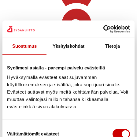
Suostumus
Yksityiskohdat
Tietoja
Julkaistu 14.5.2021
Sydämesi asialla - parempi palvelu evästeillä
Jaa Whatsapp
Jaa Facebook
Jaa Twitter
Jaa Linkedin
Jaa Email
Jaa Print
Hyväksymällä evästeet saat sujuvamman
käyttökokemuksen ja sisältöä, joka sopii juuri sinulle.
Suomen Sydänliitto ry osallistuu keräykseen
Evästeet auttavat myös meitä kehittämään palvelua. Voit
yhdistystensä kautta. Kuusankosken Sydänyhdistys ry
muuttaa valintojasi milloin tahansa klikkaamalla
on mukana 7 henkilön ja 8 päivän panoksella. Näissä
evästelinkkiä sivun alakulmassa.
poikkeavissa olosuhteissa äänestyspisteitä on lisätty
ja lipasvahdeista on pulaa. Ilmoittaudu lipasvahdiksi
oman alueesi sydänyhdistykselle nyt heti, jotta ehdit
Suostumuksen valinta
Välttämättömät evästeet
mukaan auttamaan.