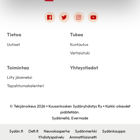
Link to facebook
Link to twitter
Link to instagram
Link to youtube
Tietoa
Tukea
Uutiset
Kuntoutus
Vertaistuki
Toimintaa
Yhteystiedot
Liity jäseneksi
Tapahtumakalenteri
© Tekijänoikeus 2026 • Kuusankosken Sydänyhdistys Ry • Kaikki oikeudet
pidätetään.
Sydämellä,
Evermade
Sydän.fi
Defi.fi
Neuvokasperhe
Sydänmerkki
Sydänkauppa
Yhdistyspalvelu
Ammattilaisnetti