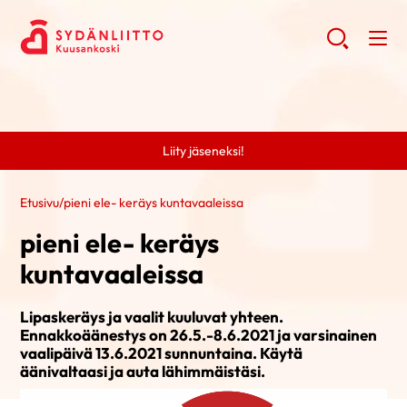
Liity jäseneksi!
Etusivu
/
pieni ele- keräys kuntavaaleissa
pieni ele- keräys
kuntavaaleissa
Lipaskeräys ja vaalit kuuluvat yhteen.
Ennakkoäänestys on 26.5.-8.6.2021 ja varsinainen
vaalipäivä 13.6.2021 sunnuntaina. Käytä
äänivaltaasi ja auta lähimmäistäsi.