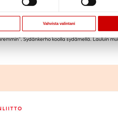
sti
Jaa sivu
Jaa Whatsapp
Jaa Fa
2023
Vahvista valintani
remmin”. Sydänkerho koolla sydämellä. Lauluin mui