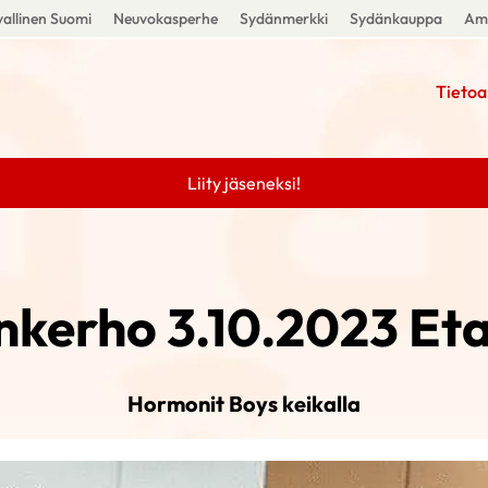
allinen Suomi
Neuvokasperhe
Sydänmerkki
Sydänkauppa
Amm
Tietoa
Liity jäseneksi!
kerho 3.10.2023 Et
Hormonit Boys keikalla