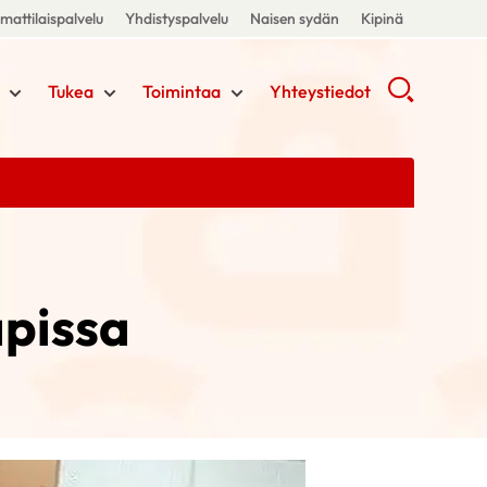
attilaispalvelu
Yhdistyspalvelu
Naisen sydän
Kipinä
Tukea
Toimintaa
Yhteystiedot
apissa