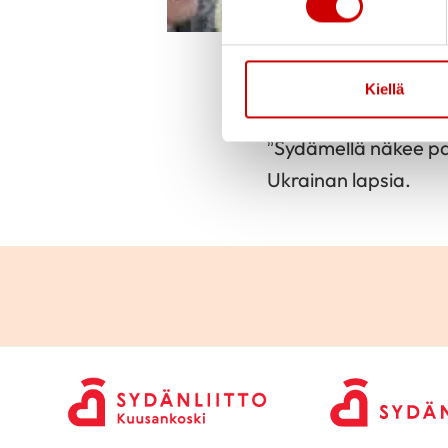
Liisa kuva ja tek
Julkaistu 3.10.
Kiellä
”Sydämellä näkee pa
Ukrainan lapsia.