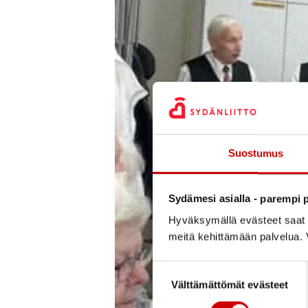
Suostumus
Sydämesi asialla - parempi p
Hyväksymällä evästeet saat s
meitä kehittämään palvelua. V
Suostumuksen valinta
Välttämättömät evästeet