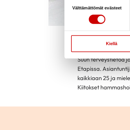
Suostumuksen valinta
Välttämättömät evästeet
Liisa ja Pentti
Julkaistu 30.9.
Kiellä
Suun terveystietoa j
Etapissa. Asiantunti
kaikkiaan 25 ja miele
Kiitokset hammashoita