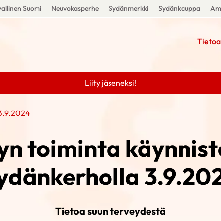
allinen Suomi
Neuvokasperhe
Sydänmerkki
Sydänkauppa
Amm
Tietoa
Liity jäseneksi!
 3.9.2024
yn toiminta käynniste
ydänkerholla 3.9.20
Tietoa suun terveydestä