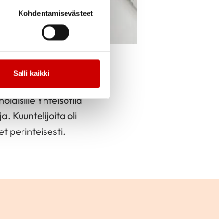
Kohdentamisevästeet
cebook
Jaa Twitter
Jaa Linkedin
Jaa Email
Jaa Print
Salli kaikki
laisille Yhteisötila
 Kuuntelijoita oli
et perinteisesti.