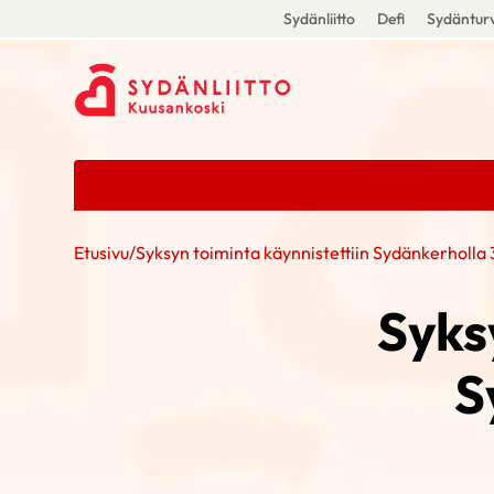
Sydänliitto
Defi
Sydänturv
Etusivu
/
Syksyn toiminta käynnistettiin Sydänkerholla
Syks
S