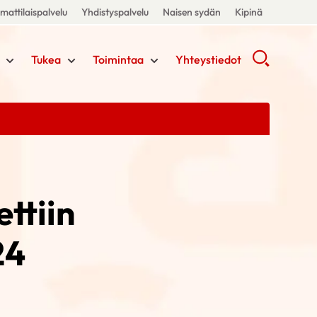
attilaispalvelu
Yhdistyspalvelu
Naisen sydän
Kipinä
Tukea
Toimintaa
Yhteystiedot
ttiin
24