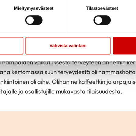
Mieltymysevästeet
Tilastoevästeet
Jaa sivu
Jaa Whatsapp
Jaa Fa
2024
Vahvista valintani
a hampaiden vaikutuksesta terveyteen annettiin kerho
jana kertomassa suun terveydestä oli hammashoitaja.
nkiintoinen oli aihe. Olihan ne kaffeetkin ja arpajais
jalle ja osallistujille mukavasta tilaisuudesta.