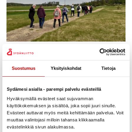
Pentti Roitto
Julkaistu 30.8.2022
Jaa Whatsapp
Jaa Facebook
Jaa Twitter
Jaa Linkedin
Jaa Email
Jaa Print
Suostumus
Yksityiskohdat
Tietoja
Pandemia-ajan takia ei yhdistys uskaltanut
riskeerata jäsenten terveyttä kahteen vuoteen. Nyt
Sydämesi asialla - parempi palvelu evästeillä
kesän alussa ja kesällä päästiin vihdoin toteuttamaan
Hyväksymällä evästeet saat sujuvamman
suunniteltuja virkistystapahtumia ja lähteä yhdessä
käyttökokemuksen ja sisältöä, joka sopii juuri sinulle.
rentoutumaan. Kymin Osakeyhtiön 100-
Evästeet auttavat myös meitä kehittämään palvelua. Voit
vuotissäätiön myöntämä apuraha mahdollisti
muuttaa valintojasi milloin tahansa klikkaamalla
”riskiryhmän” odotettujen tapahtumien toteutumisen.
evästelinkkiä sivun alakulmassa.