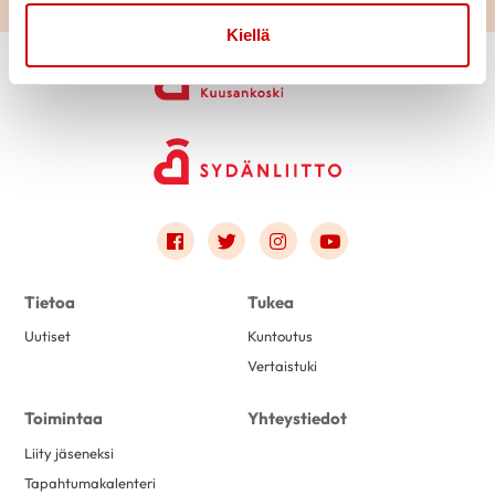
Kiellä
Link to facebook
Link to twitter
Link to instagram
Link to youtube
Tietoa
Tukea
Uutiset
Kuntoutus
Vertaistuki
Toimintaa
Yhteystiedot
Liity jäseneksi
Tapahtumakalenteri