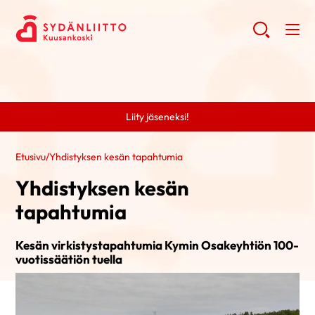
Liity jäseneksi!
Etusivu
/
Yhdistyksen kesän tapahtumia
Yhdistyksen kesän
tapahtumia
Kesän virkistystapahtumia Kymin Osakeyhtiön 100-
vuotissäätiön tuella