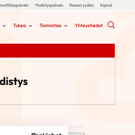
attilaispalvelu
Yhdistyspalvelu
Naisen sydän
Kipinä
Tukea
Toimintaa
Yhteystiedot
istys