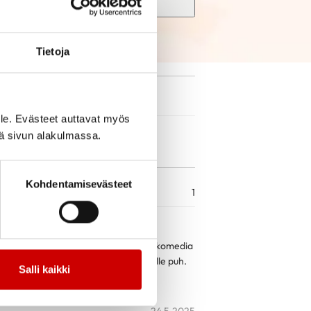
Search
Tietoja
le. Evästeet auttavat myös
iä sivun alakulmassa.
Kohdentamisevästeet
1
itilalla ruokailu Lähtisitkö -musikaalikomedia
tautuminen 12.6.2026 mennessä Paulalle puh.
Salli kaikki
lta klo 10:15. Tervetuloa!
24.5.2025