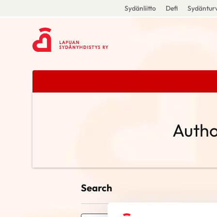
Sydänliitto
Defi
Sydänturv
Autho
Search