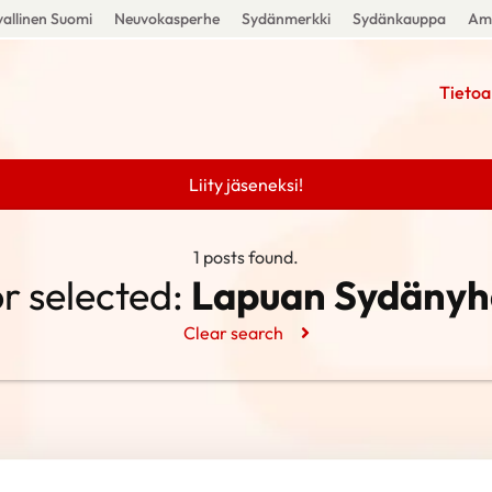
allinen Suomi
Neuvokasperhe
Sydänmerkki
Sydänkauppa
Amm
Tietoa
Liity jäseneksi!
1 posts found.
r selected:
Lapuan Sydänyhd
Clear search