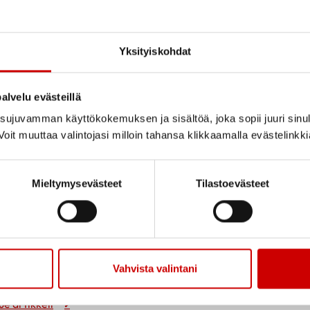
Yksityiskohdat
alvelu evästeillä
ujuvamman käyttökokemuksen ja sisältöä, joka sopii juuri sinul
oit muuttaa valintojasi milloin tahansa klikkaamalla evästelinkk
Mieltymysevästeet
Tilastoevästeet
Kesäretki 13.7.2025
esäretki su 13.7.2025 Järjestäjä Lapuan Sydänyhdistys Punaisen tuvan viin
appajärven kesäteatterissa Osallistuminen ei edellytä jäsenyyttä Ilmoit
Vahvista valintani
40 510 3427 tai Hannele 0400 422 833. Lähtö Vanhan Paukun parkkipaika
ue artikkeli