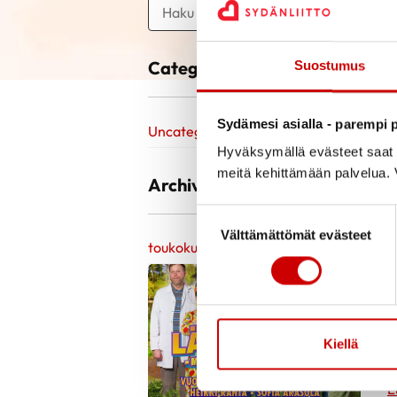
Categories
Suostumus
Sydämesi asialla - parempi p
Uncategorized @fi
Hyväksymällä evästeet saat s
meitä kehittämään palvelua. V
Archive
Suostumuksen valinta
Välttämättömät evästeet
toukokuu 2025
K
L
Kiellä
0
L