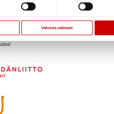
, 5 €/3 arpaa),
alkaa klo 15.15.
Vahvista valintani
e avoin ja maksuton.
uloa!