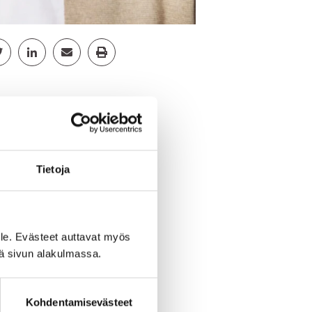
cebook
Jaa Twitter
Jaa Linkedin
Jaa Email
Jaa Print
Tietoja
lukuja 1.
ertoo meille
le. Evästeet auttavat myös
iä sivun alakulmassa.
 ja asiantunteva –
Kohdentamisevästeet