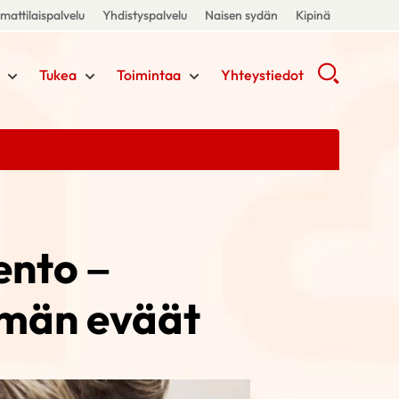
attilaispalvelu
Yhdistyspalvelu
Naisen sydän
Kipinä
Tukea
Toimintaa
Yhteystiedot
ento –
ämän eväät