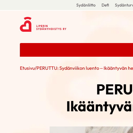
Sydänliitto
Defi
Sydänturv
Etusivu
/
PERUTTU: Sydänviikon luento – Ikääntyvän h
PERUT
Ikääntyvä