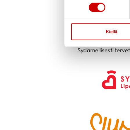
tulehan kuulolle!
Arpajaiset (2 €/arpa
Kahvi- ja teetarjoilu 
Kiellä
Tapahtuma on kaikill
Sydämellisesti tervet