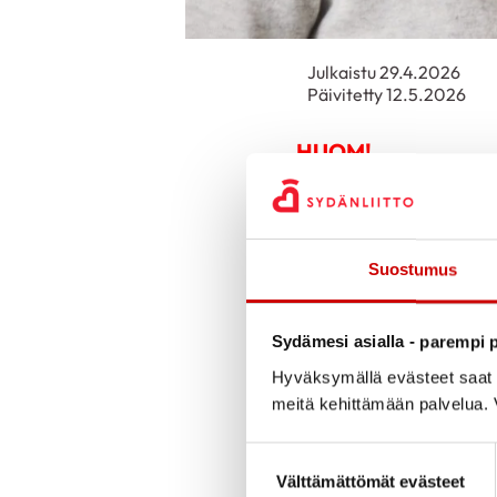
Julkaistu 29.4.2026
Päivitetty 12.5.2026
HUOM!
Tapahtuma on perutt
Pahoittelemme tilan
Voit tutustua muihi
Suostumus
Sydänviiko
n luento t
Sydämesi asialla - parempi p
Ikääntyvän henkilö
Hyväksymällä evästeet saat s
meitä kehittämään palvelua. V
asiantuntija, geriat
Suostumuksen valinta
Luento on varmasti 
Välttämättömät evästeet