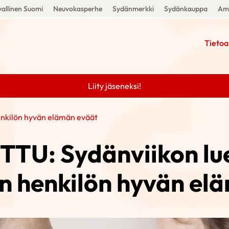
allinen Suomi
Neuvokasperhe
Sydänmerkki
Sydänkauppa
Amm
Tietoa
Liity jäseneksi!
enkilön hyvän elämän eväät
TU: Sydänviikon lu
n henkilön hyvän el