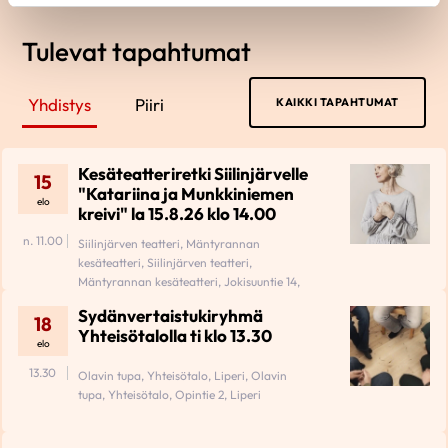
Tulevat tapahtumat
Yhdistys
Piiri
KAIKKI TAPAHTUMAT
Kesäteatteriretki Siilinjärvelle
15
"Katariina ja Munkkiniemen
elo
kreivi" la 15.8.26 klo 14.00
n. 11.00
Siilinjärven teatteri, Mäntyrannan
kesäteatteri, Siilinjärven teatteri,
Mäntyrannan kesäteatteri, Jokisuuntie 14,
71800 Siilinjärvi
Sydänvertaistukiryhmä
18
Yhteisötalolla ti klo 13.30
elo
13.30
Olavin tupa, Yhteisötalo, Liperi, Olavin
tupa, Yhteisötalo, Opintie 2, Liperi