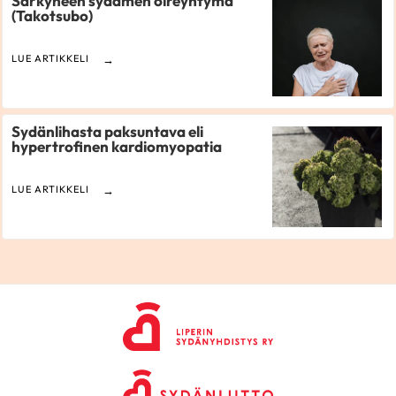
Särkyneen sydämen oireyhtymä
(Takotsubo)
LUE ARTIKKELI
Sydänlihasta paksuntava eli
hypertrofinen kardiomyopatia
LUE ARTIKKELI