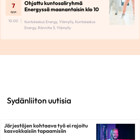
Ohjattu kuntosaliryhmä
7
Energyssä maanantaisin klo 10
syys
10.00
Kuntokeskus Energy, Ylämylly, Kuntokeskus
Energy, Rännitie 3, Ylämylly
Sydänliiton uutisia
Järjestöjen kohtaava työ ei rajoitu
kasvokkaisiin tapaamisiin