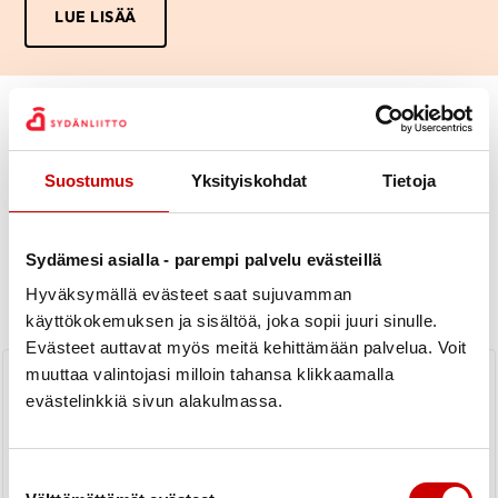
LUE LISÄÄ
Suostumus
Yksityiskohdat
Tietoja
Uutiset
Sydämesi asialla - parempi palvelu evästeillä
Hyväksymällä evästeet saat sujuvamman
KAIKKI UUTISET
Yhdistys
Piiri
käyttökokemuksen ja sisältöä, joka sopii juuri sinulle.
Evästeet auttavat myös meitä kehittämään palvelua. Voit
PERUTTU: Sydänviikon luento -
muuttaa valintojasi milloin tahansa klikkaamalla
Ikääntyvän henkilön hyvän elämän
evästelinkkiä sivun alakulmassa.
eväät
LUE UUTINEN
Suostumuksen valinta