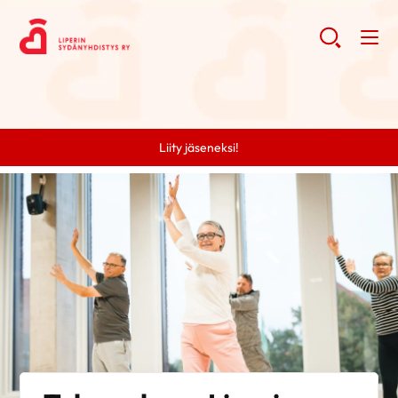
Liity jäseneksi!