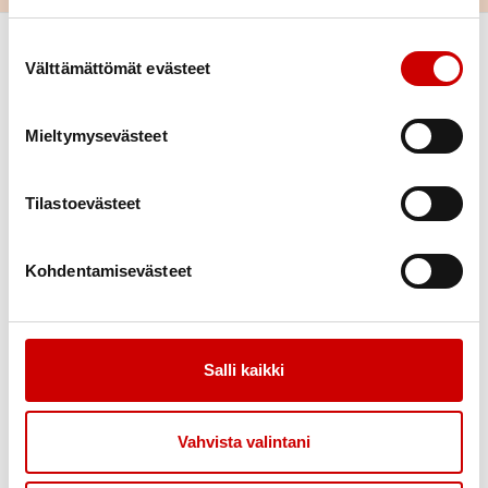
Suostumuksen valinta
Välttämättömät evästeet
Mieltymysevästeet
Tilastoevästeet
Link to facebook
Link to twitter
Link to instagram
Link to youtube
Kohdentamisevästeet
Tietoa
Tukea
Uutiset
Kuntoutus
Vertaistuki
Salli kaikki
Toimintaa
Yhteystiedot
Liity jäseneksi
Vahvista valintani
Tapahtumakalenteri