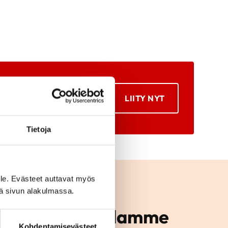
LIITY NYT
Tietoja
le. Evästeet auttavat myös
iä sivun alakulmassa.
mintaan alueellamme
Kohdentamisevästeet