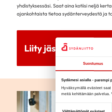
yhdistyksessäsi. Saat aina kotiisi neljä ke
ajankohtaista tietoa sydänterveydestä ja 
Liity jäseneksi
Suostumus
Sydämesi asialla - parempi p
Hyväksymällä evästeet saat s
meitä kehittämään palvelua. V
Suostumuksen valinta
Välttämättömät evästeet