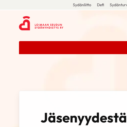
Sydänliitto
Defi
Sydänturv
Jäsenyydestä 