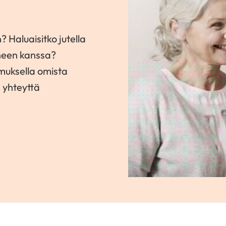
? Haluaisitko jutella
neen kanssa?
amuksella omista
a yhteyttä