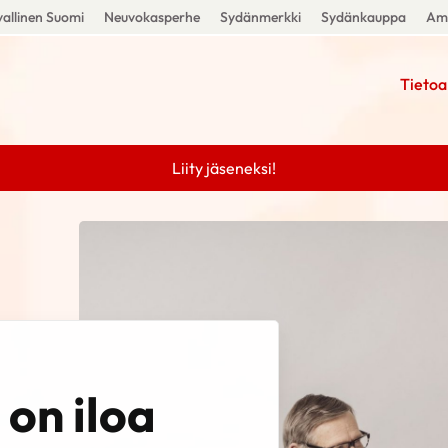
allinen Suomi
Neuvokasperhe
Sydänmerkki
Sydänkauppa
Amm
Tietoa
Liity jäseneksi!
on iloa