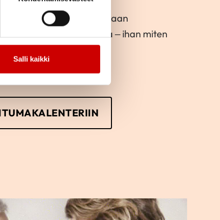
e toimintaan ja lähde mukaan
kka järjestämään toimintaa – ihan miten
Salli kaikki
HTUMAKALENTERIIN