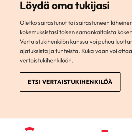
Löydä oma tukijasi
Oletko sairastunut tai sairastuneen läheinen
kokemuksistasi toisen samankaltaista koke
Vertaistukihenkilön kanssa voi puhua luott
ajatuksista ja tunteista. Kuka vaan voi otta
vertaistukihenkilöön.
ETSI VERTAISTUKIHENKILÖÄ