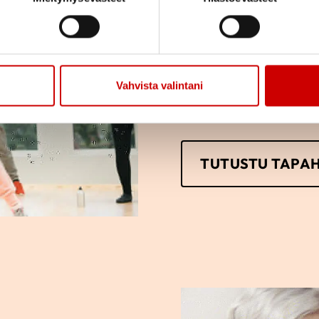
Tutustu yhdistyksemm
osallistumaan tai vai
vain itse haluat.
Vahvista valintani
TUTUSTU TAPA