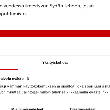
rtaa vuodessa ilmestyvän Sydän-lehden, jossa
tapahtumista.
Yksityiskohdat
alvelu evästeillä
ujuvamman käyttökokemuksen ja sisältöä, joka sopii juuri sinul
oit muuttaa valintojasi milloin tahansa klikkaamalla evästelinkk
Tutustu toi
Mieltymysevästeet
Tilastoevästeet