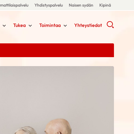
attilaispalvelu
Yhdistyspalvelu
Naisen sydän
Kipinä
Tukea
Toimintaa
Yhteystiedot