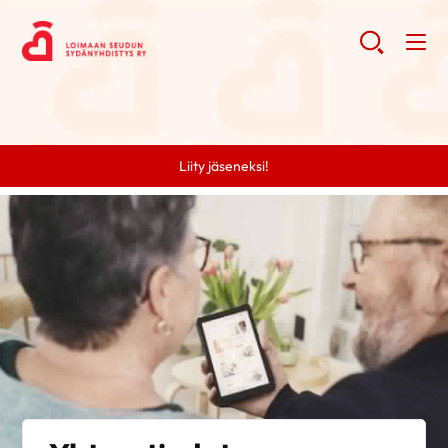
Liity jäseneksi!