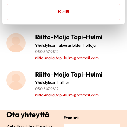
Yhdistyksen hallitus
Kiellä
0405649152
hjsalmela@gmail.com
Riitta-Maija Topi-Hulmi
Yhdistyksen talousasioiden hoitaja
050 547 9812
riitta-maija.topi-hulmi@hotmail.com
Riitta-Maija Topi-Hulmi
Yhdistyksen hallitus
050 547 9812
riitta-maija.topi-hulmi@hotmail.com
Ota yhteyttä
Etunimi
Voit ottaa yhteyttä meihin