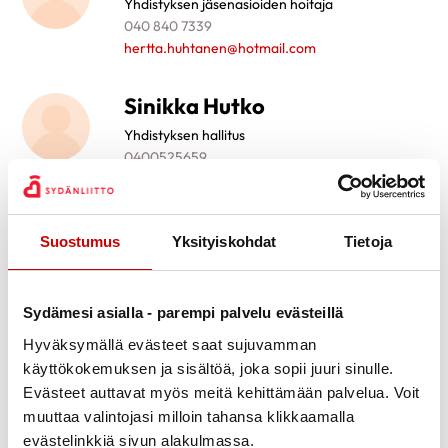
Yhdistyksen jäsenasioiden hoitaja
040 840 7339
hertta.huhtanen@hotmail.com
Sinikka Hutko
Yhdistyksen hallitus
0400525659
sinikka.hutko@poytya.fi
Martti Leino
Suostumus
Yksityiskohdat
Tietoja
Yhdistyksen puheenjohtaja
0407024713
martti.leino@pp4.inet.fi
Sydämesi asialla - parempi palvelu evästeillä
Hyväksymällä evästeet saat sujuvamman
Martti Leino
käyttökokemuksen ja sisältöä, joka sopii juuri sinulle.
Evästeet auttavat myös meitä kehittämään palvelua. Voit
Yhdistyksen hallitus
muuttaa valintojasi milloin tahansa klikkaamalla
0407024713
evästelinkkiä sivun alakulmassa.
martti.leino@pp4.inet.fi