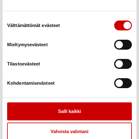
Tuula Metsola
Suostumuksen valinta
Välttämättömät evästeet
Yhdistyksen hallitus
0405310206
mikko.metsola@outlook.com
Mieltymysevästeet
Satu Rämö
Tilastoevästeet
Yhdistyksen sihteeri
0503369022
satu.ramo@gmail.com
Kohdentamisevästeet
Satu Rämö
Yhdistyksen hallitus
Salli kaikki
0503369022
satu.ramo@gmail.com
Vahvista valintani
Heikki Salmela