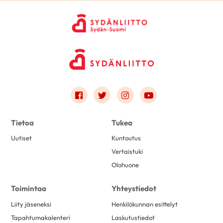
Link to facebook
Link to twitter
Link to instagram
Link to youtube
Tietoa
Tukea
Uutiset
Kuntoutus
Vertaistuki
Olohuone
Toimintaa
Yhteystiedot
Liity jäseneksi
Henkilökunnan esittelyt
Tapahtumakalenteri
Laskutustiedot