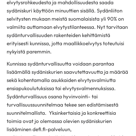
elvytysrohkeudesta ja mahdollisuudesta saada
sydäniskuri käyttöön minuuttien sisällä. Sydänliiton
selvitysten mukaan meistä suomalaisista yli 90% on
valmiita auttamaan elvytystilanteessa. Nyt tarvitaan
sydänturvallisuuden rakenteiden kehittämistä
erityisesti kunnissa, jotta maallikkoelvytys toteutuisi
nykyistä paremmin.
Kunnissa sydänturvallisuutta voidaan parantaa
lisäämällä sydäniskurien saavutettavuutta ja määrää
sekä kohentamalla asukkaiden elvytysvalmiutta
ensiapukoulutuksissa tai elvytysvalmennuksissa.
Sydänturvallisuus osana hyvinvointi- tai
turvallisuussuunnitelmaa tekee sen edistämisestä
suunnitelmallista. Yksinkertaisia ja konkreettisia
toimia ovat jo olemassa olevien sydäniskurien
lisääminen defi.fi-palveluun,