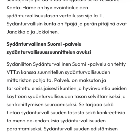
Kanta-Häme on hyvinvointialueiden
sydänturvallisuustason vertailussa sijalla 11.
Sydänturvallisin kunta on Ypäjä ja perän pitäjinä ovat
Janakkala ja Jokioinen.
Sydänturvallinen Suomi -palvelu
sydänturvallisuussuunnittelun avuksi
Sydänliiton Sydänturvallinen Suomi -palvelu on tehty
VTT:n kanssa suunnitellun sydänturvallisuuden
mittariston pohjalta. Palvelu on maksuton ja
tarkoitettu ensisijaisesti kuntien ja hyvinvointialueiden
käyttöön sydänturvallisuuden tason selvittämiseksi ja
sen kehittymisen seuraamiseksi. Se tarjoaa sekä
tietoa sydänturvallisuuden tasosta sekä konkreettisia
toimenpide-ehdotuksia sydänturvallisuuden
parantamiseksi. Sydänturvallisuuden edistämisen