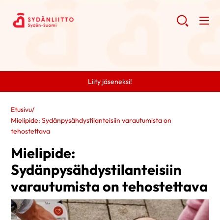
Liity jäseneksi!
Etusivu
/
Mielipide: Sydänpysähdystilanteisiin varautumista on
tehostettava
Mielipide:
Sydänpysähdystilanteisiin
varautumista on tehostettava