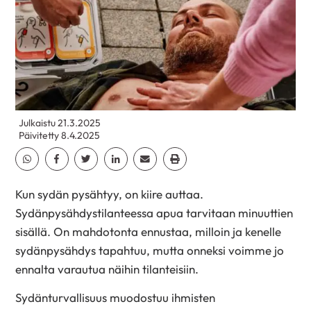
Julkaistu 21.3.2025
Päivitetty 8.4.2025
Jaa Whatsapp
Jaa Facebook
Jaa Twitter
Jaa Linkedin
Jaa Email
Jaa Print
Kun sydän pysähtyy, on kiire auttaa.
Sydänpysähdystilanteessa apua tarvitaan minuuttien
sisällä. On mahdotonta ennustaa, milloin ja kenelle
sydänpysähdys tapahtuu, mutta onneksi voimme jo
ennalta varautua näihin tilanteisiin.
Sydänturvallisuus muodostuu ihmisten