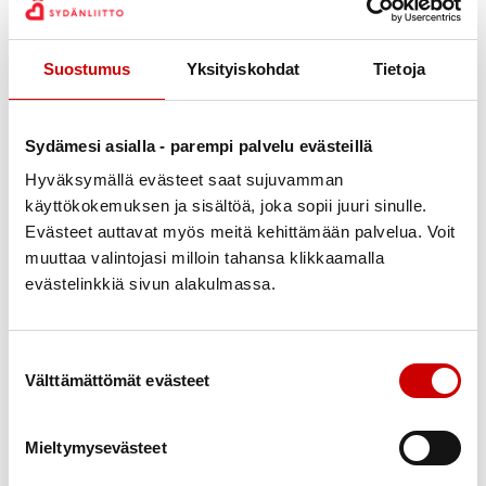
määrä on lisääntynyt useilla sadoilla ollen nyt 518.
Sydäniskureista lähes joka kolmas on saatavilla 24/7.
Suostumus
Yksityiskohdat
Tietoja
Sydänturvallisuudessa on edelleen kuitenkin myös
parannettavaa. Tarvitaan lisää elvytysosaamista ja
sydäniskureita. On erityisesti tärkeää huomioida
Sydämesi asialla - parempi palvelu evästeillä
sydäniskurien sijoittaminen 65+ väestön asuinalueille
Hyväksymällä evästeet saat sujuvamman
sekä taajama-alueiden ulkopuolelle.
käyttökokemuksen ja sisältöä, joka sopii juuri sinulle.
Evästeet auttavat myös meitä kehittämään palvelua. Voit
Sydäniskurirekisterin mukaan Pirkanmaalla on tällä
muuttaa valintojasi milloin tahansa klikkaamalla
hetkellä 881 rekisteröityä sydäniskuria. Ne sijaitsevat
evästelinkkiä sivun alakulmassa.
lähes pääosin yritysten sisätiloissa ja vain 30
sydäniskuria on käytettävissä 24/7. Erityisen tärkeää
olisi lisätä sydäniskurien avointa saatavuutta ja
Suostumuksen valinta
Välttämättömät evästeet
sijoittaa sydäniskureita taajama-alueiden
ulkopuolelle erilaisiin kokoontumispaikkoihin.
Mieltymysevästeet
Tällä hetkellä Kanta-Hämeessä sydäniskureita on