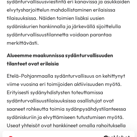
sydänturvallisuusviestintä eri kanavissa ja asukkaiden
elvytysharjoittelun mahdollistaminen erilaisissa
tilaisuuksissa. Näiden toimien lisäksi uusien
sydäniskurien hankinnalla ja järkevällä sijoittelulla
sydänturvallisuustilannetta voidaan parantaa
merkittävästi.
Alueemme maakunnissa sydänturvallisuuden
tilanteet ovat erilaisia
Etelä-Pohjanmaalla sydänturvallisuus on kehittynyt
viime vuosina eri toimijoiden aktiivisuuden myötä.
Erityisesti sydänyhdistysten toteuttamissa
sydänturvallisuustilaisuuksissa osallistujat ovat
saaneet rohkeutta toimia sydänpysähdystilanteessa
sydäniskuriin ja elvyttämiseen tutustumisen myötä.
Useat yhteisöt ovat hankkineet omalla rahoituksella
tai erilaisilla avustuksilla sydäniskureita ja niiden