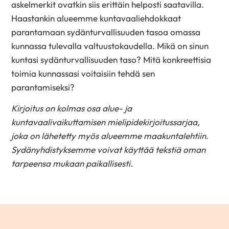
askelmerkit ovatkin siis erittäin helposti saatavilla.
Haastankin alueemme kuntavaaliehdokkaat
parantamaan sydänturvallisuuden tasoa omassa
kunnassa tulevalla valtuustokaudella. Mikä on sinun
kuntasi sydänturvallisuuden taso? Mitä konkreettisia
toimia kunnassasi voitaisiin tehdä sen
parantamiseksi?
Kirjoitus on kolmas osa alue- ja
kuntavaalivaikuttamisen mielipidekirjoitussarjaa,
joka on lähetetty myös alueemme maakuntalehtiin.
Sydänyhdistyksemme voivat käyttää tekstiä oman
tarpeensa mukaan paikallisesti.