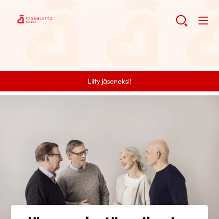
Liity jäseneksi!