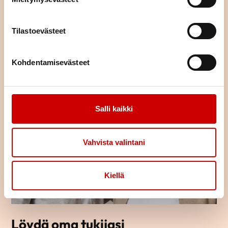
Tilastoevästeet
TUTUSTU TAPAHTUMAKALENTERIIN
Kohdentamisevästeet
Salli kaikki
Vahvista valintani
Kiellä
Löydä oma tukijasi