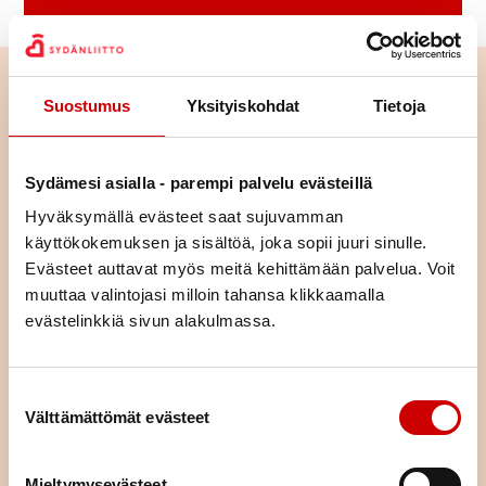
Suostumus
Yksityiskohdat
Tietoja
Sydämesi asialla - parempi palvelu evästeillä
Hyväksymällä evästeet saat sujuvamman
käyttökokemuksen ja sisältöä, joka sopii juuri sinulle.
Evästeet auttavat myös meitä kehittämään palvelua. Voit
muuttaa valintojasi milloin tahansa klikkaamalla
evästelinkkiä sivun alakulmassa.
Tutustu toimintaan alueellamme
Suostumuksen valinta
Välttämättömät evästeet
Tutustu yhdistyksemme toimintaan ja lähde mukaan
osallistumaan tai vaikka järjestämään toimintaa – ihan miten
vain itse haluat.
Mieltymysevästeet