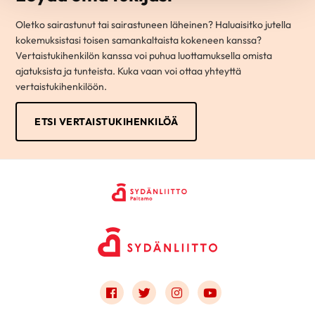
Oletko sairastunut tai sairastuneen läheinen? Haluaisitko jutella
kokemuksistasi toisen samankaltaista kokeneen kanssa?
Vertaistukihenkilön kanssa voi puhua luottamuksella omista
ajatuksista ja tunteista. Kuka vaan voi ottaa yhteyttä
vertaistukihenkilöön.
ETSI VERTAISTUKIHENKILÖÄ
Link to facebook
Link to twitter
Link to instagram
Link to youtube