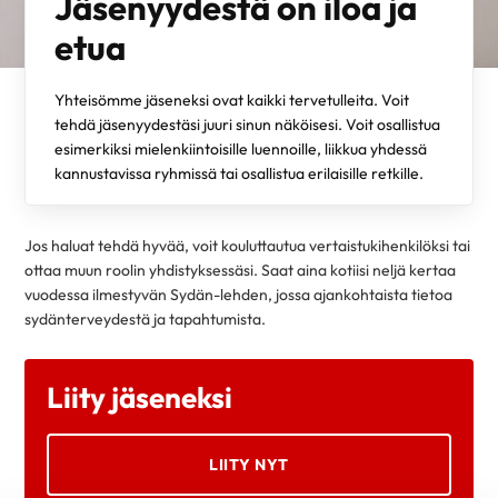
Jäsenyydestä on iloa ja
etua
Yhteisömme jäseneksi ovat kaikki tervetulleita. Voit
tehdä jäsenyydestäsi juuri sinun näköisesi. Voit osallistua
esimerkiksi mielenkiintoisille luennoille, liikkua yhdessä
kannustavissa ryhmissä tai osallistua erilaisille retkille.
Jos haluat tehdä hyvää, voit kouluttautua vertaistukihenkilöksi tai
ottaa muun roolin yhdistyksessäsi. Saat aina kotiisi neljä kertaa
vuodessa ilmestyvän Sydän-lehden, jossa ajankohtaista tietoa
sydänterveydestä ja tapahtumista.
Liity jäseneksi
LIITY NYT