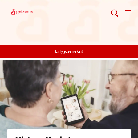
Liity jäseneksi!