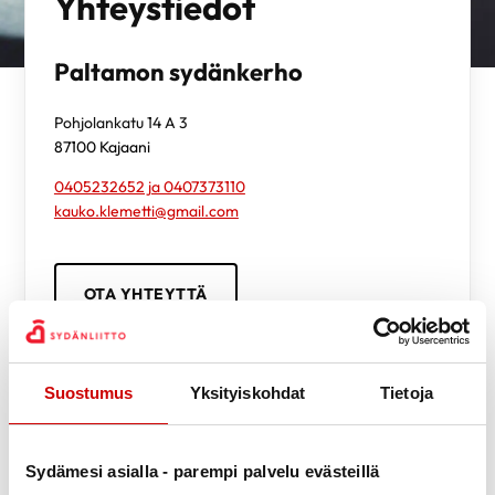
Yhteystiedot
Paltamon sydänkerho
Pohjolankatu 14 A 3
87100
Kajaani
0405232652 ja 0407373110
kauko.klemetti@gmail.com
OTA YHTEYTTÄ
Suostumus
Yksityiskohdat
Tietoja
Luottamustoimihenkilöt
Sydämesi asialla - parempi palvelu evästeillä