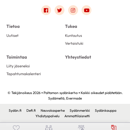
Link to facebook
Link to twitter
Link to instagram
Link to youtube
Tietoa
Tukea
Uutiset
Kuntoutus
Vertaistuki
Toimintaa
Yhteystiedot
Liity jäseneksi
Tapahtumakalenteri
© Tekijänoikeus 2026 • Paltamon sydänkerho • Kaikki oikeudet pidätetään.
Sydämellä,
Evermade
Sydän.fi
Defi.fi
Neuvokasperhe
Sydänmerkki
Sydänkauppa
Yhdistyspalvelu
Ammattilaisnetti