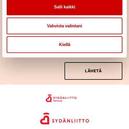
Salli kaikki
Viesti
Vahvista valintani
Kiellä