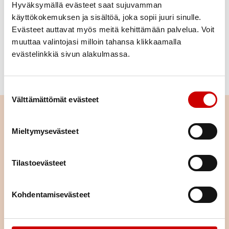
Hyväksymällä evästeet saat sujuvamman
käyttökokemuksen ja sisältöä, joka sopii juuri sinulle.
Paavo Alatalo
Evästeet auttavat myös meitä kehittämään palvelua. Voit
muuttaa valintojasi milloin tahansa klikkaamalla
Piirihallitus
evästelinkkiä sivun alakulmassa.
0408413580
paavo.alatalo1@gmail.com
Suostumuksen valinta
Ota yhteyttä
Välttämättömät evästeet
Etunimi
Voit ottaa yhteyttä meihin
Mieltymysevästeet
oheisella lomakkeella.
Sukunimi
Tilastoevästeet
Kohdentamisevästeet
Sähköpostiosoite