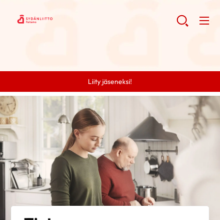
Liity jäseneksi!