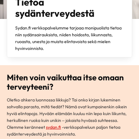
Tietoa
sydänterveydestä
Sydan.fi verkkopalvelumme tarjoaa monipuolista tietoa
niin sydänsairauksista, niiden hoidosta, liikunnasta,
ruoasta, unesta ja muista elintavoista sekä mielen
hyvinvoinnista.
Miten voin vaikuttaa itse omaan
terveyteeni?
Oletko ahkera luonnossa liikkuja? Tai onko kirjan lukeminen
sohvalla parasta, mitä tiedät? Nämä ovat kumpainenkin oikein
hyviä elintapoja. Hyvään elämään kuuluu niin lepo kuin liikunta,
herkullinen ruoka kuin unikin – jokaista hyvässä suhteessa.
Olemme keränneet
sydan.fi
-verkkopalveluun paljon tietoa
sydänterveydestä ja hyvinvoinnista.