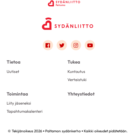
Link to facebook
Link to twitter
Link to instagram
Link to youtube
Tietoa
Tukea
Uutiset
Kuntoutus
Vertaistuki
Toimintaa
Yhteystiedot
Liity jäseneksi
Tapahtumakalenteri
© Tekijänoikeus 2026 • Paltamon sydänkerho • Kaikki oikeudet pidätetään.