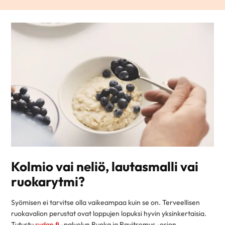
Kolmio vai neliö, lautasmalli vai
ruokarytmi?
Syömisen ei tarvitse olla vaikeampaa kuin se on. Terveellisen
ruokavalion perustat ovat loppujen lopuksi hyvin yksinkertaisia.
Tutustu
sydan.fi
-palvelun Ruoka ja Ravitsemus -osion