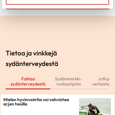
Tietoa ja vinkkejä
sydänterveydestä
Faktaa
Sydänmerkki-
Juttuja j
sydänterveydestä
ruokaohjeita
vertaistarin
Mielen hyvinvointia voi vahvistaa
arjen teoilla