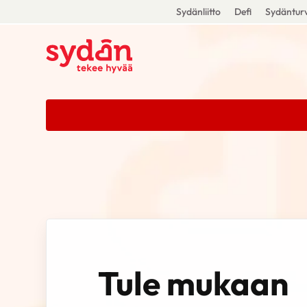
Sydänliitto
Defi
Sydänturv
Tule mukaan