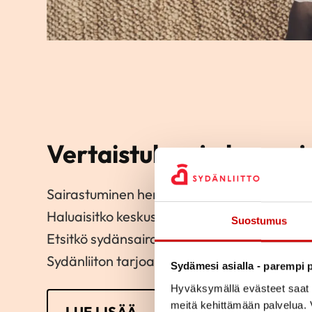
Vertaistukea ja kurssej
Sairastuminen herättää usein monia huolia 
Haluaisitko keskustella koulutetun vertaistu
Suostumus
Etsitkö sydänsairastuneille tarkoitettuja kur
Sydänliiton tarjoamaan tukeen sairastuneill
Sydämesi asialla - parempi p
Hyväksymällä evästeet saat s
meitä kehittämään palvelua. V
LUE LISÄÄ