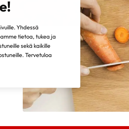
e!
vuille. Yhdessä
oamme tietoa, tukea ja
uneille sekä kaikille
ostuneille. Tervetuloa