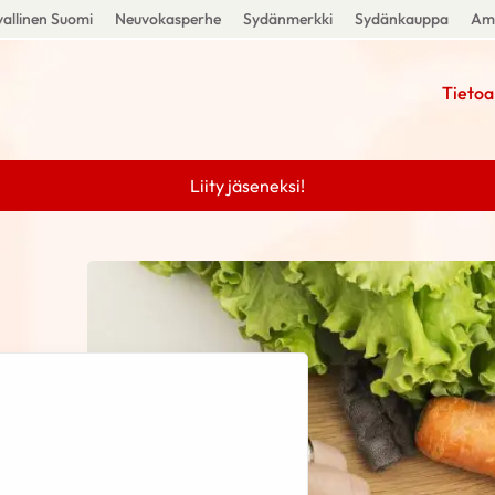
allinen Suomi
Neuvokasperhe
Sydänmerkki
Sydänkauppa
Amm
Tietoa
Liity jäseneksi!