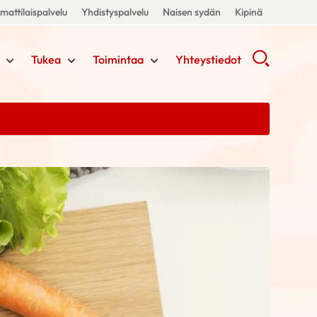
attilaispalvelu
Yhdistyspalvelu
Naisen sydän
Kipinä
Tukea
Toimintaa
Yhteystiedot