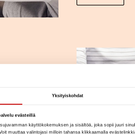
a
ja kysymyksiä.
kihenkilön kanssa?
Yksityiskohdat
sseja? Tutustu
e.
alvelu evästeillä
ujuvamman käyttökokemuksen ja sisältöä, joka sopii juuri sinul
oit muuttaa valintojasi milloin tahansa klikkaamalla evästelinkk