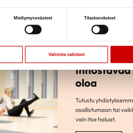
Mieltymysevästeet
Tilastoevästeet
Vahvista valintani
Innostavaa 
oloa
Tutustu yhdistyksemm
osallistumaan tai vai
vain itse haluat.