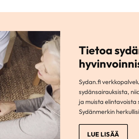
Tietoa sydä
hyvinvoinni
Sydan.fi verkkopalvel
sydänsairauksista, nii
ja muista elintavoista
Sydänmerkin herkullisi
LUE LISÄÄ