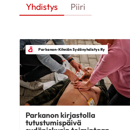
Yhdistys
Piiri
Parkanon-Kihniön Sydänyhdistys Ry
Parkanon kirjastolla
tutustumispäivä