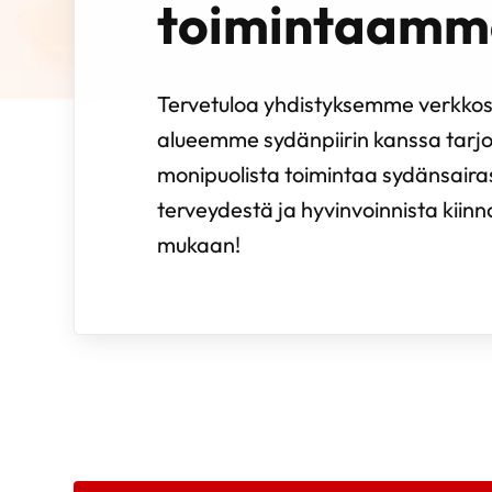
toimintaamm
Tervetuloa yhdistyksemme verkkosi
alueemme sydänpiirin kanssa tarj
monipuolista toimintaa sydänsairast
terveydestä ja hyvinvoinnista kiinn
mukaan!