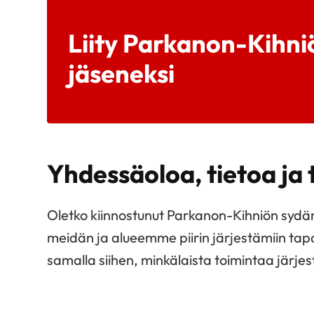
Liity Parkanon-Kihn
jäseneksi
Yhdessäoloa, tietoa ja
Oletko kiinnostunut Parkanon-Kihniön sydä
meidän ja alueemme piirin järjestämiin tap
samalla siihen, minkälaista toimintaa järjes