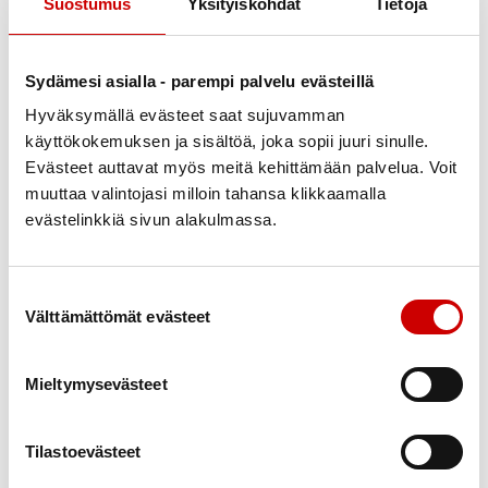
Suostumus
Yksityiskohdat
Tietoja
Liikuntapelosta on mahdollista päästä eroon.
Sydänliitto tarjoaa tukea liikuntapelon voittamiseen
Sydämesi asialla - parempi palvelu evästeillä
monella tapaa, kuten kursseilla ja verkosta saatavilla
Hyväksymällä evästeet saat sujuvamman
sisällöillä. Myös paikallisten sydänyhdistysten
käyttökokemuksen ja sisältöä, joka sopii juuri sinulle.
toiminnasta löytyy lääkkeitä rohkaistua liikkumaan
Evästeet auttavat myös meitä kehittämään palvelua. Voit
sydänsairaudesta huolimatta.
muuttaa valintojasi milloin tahansa klikkaamalla
evästelinkkiä sivun alakulmassa.
”On ollut palkitsevaa huomata, miten alueemme
sydänyhdistysten luontokuntosaliryhmien kävijät
ovat saaneet lisää rohkeutta liikkumiseen.
Suostumuksen valinta
Välttämättömät evästeet
Kävijäpalautteissa on kehuttu ryhmien miellyttävää ja
kannustavaa tunnelmaa sekä koettu ohjatut liikkeet
hyviksi. Toiminta on saanut ihmiset rohkeasti ulos
Mieltymysevästeet
liikkumaan.”, iloitsee terveydenedistäjä
Päivi
Ronkainen
Sydänliitto Etelä-Suomen alueelta.
Tilastoevästeet
Lisätietoa kursseista ja toiminnasta:
sydan.fi/kurssit