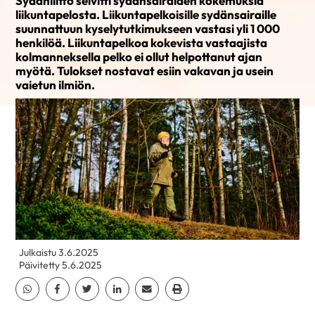
Sydänliitto selvitti sydänsairaiden kokemuksia
liikuntapelosta. Liikuntapelkoisille sydänsairaille
suunnattuun kyselytutkimukseen vastasi yli 1 000
henkilöä. Liikuntapelkoa kokevista vastaajista
kolmanneksella pelko ei ollut helpottanut ajan
myötä. Tulokset nostavat esiin vakavan ja usein
vaietun ilmiön.
Julkaistu 3.6.2025
Päivitetty 5.6.2025
Jaa Whatsapp
Jaa Facebook
Jaa Twitter
Jaa Linkedin
Jaa Email
Jaa Print