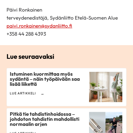
Päivi Ronkainen
terveydenedistäjä, Sydänliitto Etelä-Suomen Alue
paivi.ronkainen@sydanliitto.fi
+358 44 288 4393
Lue seuraavaksi
Istuminen kuormittaa myös
sydäntä – näin työpäivään saa
lisää liikettä
LUE ARTIKKELI
Pitkä tie tahdistinhoidossa –
johdoton tahdistin mahdollisti
normaalin arjen