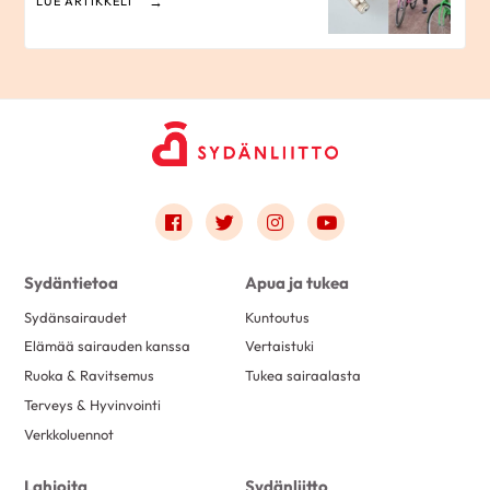
LUE ARTIKKELI
Link to facebook
Link to twitter
Link to instagram
Link to youtube
Sydäntietoa
Apua ja tukea
Sydänsairaudet
Kuntoutus
Elämää sairauden kanssa
Vertaistuki
Ruoka & Ravitsemus
Tukea sairaalasta
Terveys & Hyvinvointi
Verkkoluennot
Lahjoita
Sydänliitto