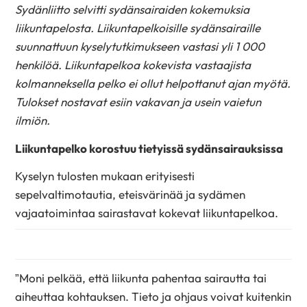
Sydänliitto selvitti sydänsairaiden kokemuksia
liikuntapelosta. Liikuntapelkoisille sydänsairaille
suunnattuun kyselytutkimukseen vastasi yli 1 000
henkilöä. Liikuntapelkoa kokevista vastaajista
kolmanneksella pelko ei ollut helpottanut ajan myötä.
Tulokset nostavat esiin vakavan ja usein vaietun
ilmiön.
Liikuntapelko korostuu tietyissä sydänsairauksissa
Kyselyn tulosten mukaan erityisesti
sepelvaltimotautia, eteisvärinää ja sydämen
vajaatoimintaa sairastavat kokevat liikuntapelkoa.
”Moni pelkää, että liikunta pahentaa sairautta tai
aiheuttaa kohtauksen. Tieto ja ohjaus voivat kuitenkin