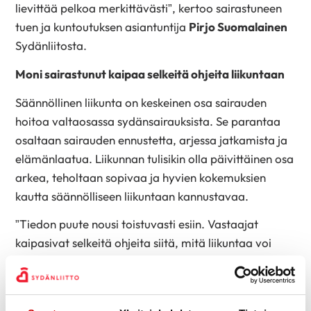
lievittää pelkoa merkittävästi”, kertoo sairastuneen
tuen ja kuntoutuksen asiantuntija
Pirjo Suomalainen
Sydänliitosta.
Moni sairastunut kaipaa selkeitä ohjeita liikuntaan
Säännöllinen liikunta on keskeinen osa sairauden
hoitoa valtaosassa sydänsairauksista. Se parantaa
osaltaan sairauden ennustetta, arjessa jatkamista ja
elämänlaatua. Liikunnan tulisikin olla päivittäinen osa
arkea, teholtaan sopivaa ja hyvien kokemuksien
kautta säännölliseen liikuntaan kannustavaa.
”Tiedon puute nousi toistuvasti esiin. Vastaajat
kaipasivat selkeitä ohjeita siitä, mitä liikuntaa voi
harrastaa ja missä määrin”, tiivistää liikunta-
asiantuntija
Annukka Alapappila
Sydänliitosta.
Apua ja tukea liikuntapelon voittamiseen on tarjolla