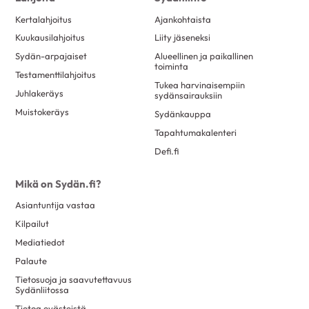
Kertalahjoitus
Ajankohtaista
Kuukausilahjoitus
Liity jäseneksi
Sydän-arpajaiset
Alueellinen ja paikallinen
toiminta
Testamenttilahjoitus
Tukea harvinaisempiin
Juhlakeräys
sydänsairauksiin
Muistokeräys
Sydänkauppa
Tapahtumakalenteri
Defi.fi
Mikä on Sydän.fi?
Asiantuntija vastaa
Kilpailut
Mediatiedot
Palaute
Tietosuoja ja saavutettavuus
Sydänliitossa
Tietoa evästeistä