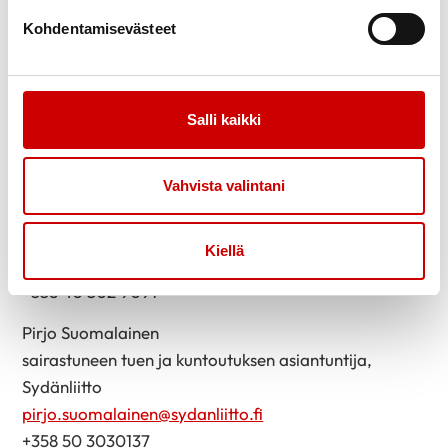
ja
sydan.fi/toiminta
Kohdentamisevästeet
Artikkeli aiheesta sydan.fi:ssä:
Sydänsairaan liikuntapelko on voitettavissa –
Salli kaikki
Sydänliitto
Lisätietoja ja haastattelupyynnöt:
Vahvista valintani
Annukka Alapappila
liikunta-asiantuntija, Sydänliitto
Kiellä
annukka.alapappila@sydanliitto.fi
+358 40 502 9091
Pirjo Suomalainen
sairastuneen tuen ja kuntoutuksen asiantuntija,
Sydänliitto
pirjo.suomalainen@sydanliitto.fi
+358 50 3030137