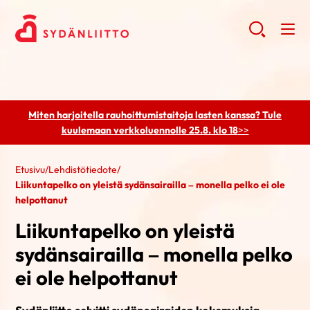
Miten harjoitella rauhoittumistaitoja lasten kanssa? Tule
kuulemaan
verkkoluennolle 25.8. klo 18
>>
Etusivu
/
Lehdistötiedote
/
Liikuntapelko on yleistä sydänsairailla – monella pelko ei ole
helpottanut
Liikuntapelko on yleistä
sydänsairailla – monella pelko
ei ole helpottanut