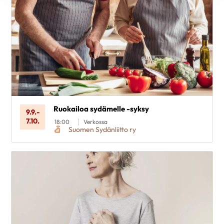
Ruokailoa sydämelle -syksy
9.9.
-
7.10.
18:00
Verkossa
Suomen Sydänliitto ry