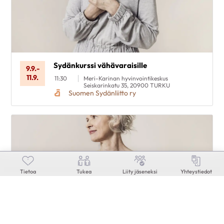
Sydänkurssi vähävaraisille
9.9.
-
11.9.
11:30
Meri-Karinan hyvinvointikeskus
Seiskarinkatu 35, 20900 TURKU
Suomen Sydänliitto ry
Tietoa
Tukea
Liity jäseneksi
Yhteystiedot