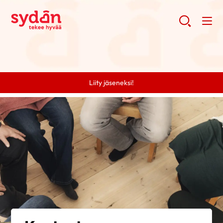
Liity jäseneksi!