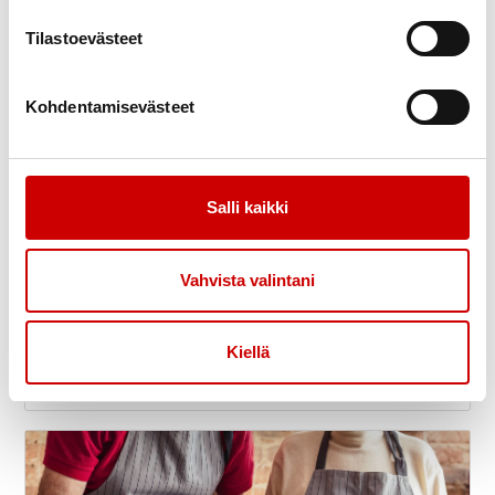
Tilastoevästeet
Kohdentamisevästeet
Salli kaikki
Vahvista valintani
Elämää sydänsairauden kanssa
8.9.
-
Kiellä
10.9.
12.00
Ikaalisten kylpylä, Ikaalinen
Sydän-Suomen alue ry