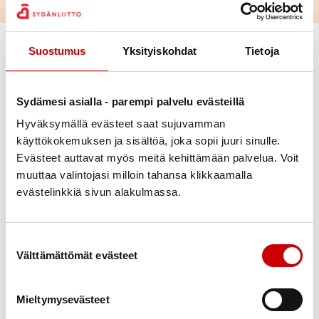
Vaihda suodattimet
Suostumus
Yksityiskohdat
Tietoja
Alue
Sydämesi asialla - parempi palvelu evästeillä
Hyväksymällä evästeet saat sujuvamman
Ajankohta
käyttökokemuksen ja sisältöä, joka sopii juuri sinulle.
Evästeet auttavat myös meitä kehittämään palvelua. Voit
Sairausryhmä
muuttaa valintojasi milloin tahansa klikkaamalla
evästelinkkiä sivun alakulmassa.
Kohderyhmä
Suostumuksen valinta
Välttämättömät evästeet
Poista valinnat
Elämää sydänsairauden kanssa - tunne
27.8.
-
itsesi ja voi hyvin
29.8.
13
Hotelli Kajanus, Koskikatu 2 87200 Kajaani
Mieltymysevästeet
Lapin Sydänpiiri Ry