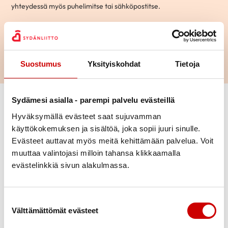
yhteydessä myös puhelimitse tai sähköpostitse.
Hae
Suostumus
Yksityiskohdat
Tietoja
Vaihda suodattimet
Sydämesi asialla - parempi palvelu evästeillä
Hyväksymällä evästeet saat sujuvamman
käyttökokemuksen ja sisältöä, joka sopii juuri sinulle.
Aihepiiri
Mikko
Evästeet auttavat myös meitä kehittämään palvelua. Voit
70-vuotias
|
Kotka
muuttaa valintojasi milloin tahansa klikkaamalla
Ikä
evästelinkkiä sivun alakulmassa.
KESKUSTELEN AIHEISTA
Ohitusleikkaus
|
Sepelvaltimotauti
Kaupunki
Suostumuksen valinta
Välttämättömät evästeet
Kielitaito