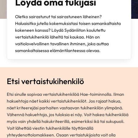
Löydä oma tukijasi
Oletko sairastunut tai sairastuneen läheinen?
Haluaisitko jutella kokemuksistasi toisen samankaltaista
kokeneen kanssa? Löydä Sydänliiton koulutettu
vertaistukihenkilö läheltä tai kaukaa. Hän on
vaitiolovelvollinen tavallinen ihminen, joka auttaa
samankaltaisessa elämäntilanteessa olevaa.
Etsi vertaistukihenkilö
Etsi sinulle sopivaa vertaistukihenkilöä Hae-toiminnolla. Ilman
hakuehtoja näet kaikki vertaistukihenkilöt. Jos rajaat hakua,
näet kriteerejäsi parhaiten vastaavan tukihenkilön ylimpänä.
Vähennä hakuehtoja, jos tuloksia ei näy. Voit hakea tukihenkilöä
myös vain yhdellä hakukriteerillä, esimerkiksi ikä tai sukupuoli.
Voit lähettää viestin tukihenkilölle täyttämällä
yhteydenottolomakkeen. Osaan vertaistukijoista voit olla