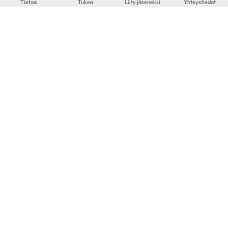
Tietoa
Tukea
Liity jäseneksi
Yhteystiedot
Risto
71-vuotias
|
Lappeenranta
KESKUSTELEN AIHEISTA
Ohitusleikkaus
|
Pallolaajennus
|
Sepelvaltimotauti
LATAA LISÄÄ