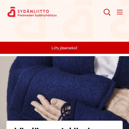
Liity jäseneksi!