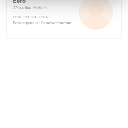
KESKUSTELEN AIHEISTA
Pallolaajennus
|
Sepelvaltimotauti
Leila
63-vuotias
|
Ulvila
KESKUSTELEN AIHEISTA
Sydänsiirto
|
Synnynnäinen
sydänvika
Pirjo
76-vuotias
|
Pori
KESKUSTELEN AIHEISTA
Eteisvärinä
|
Sepelvaltimotauti
|