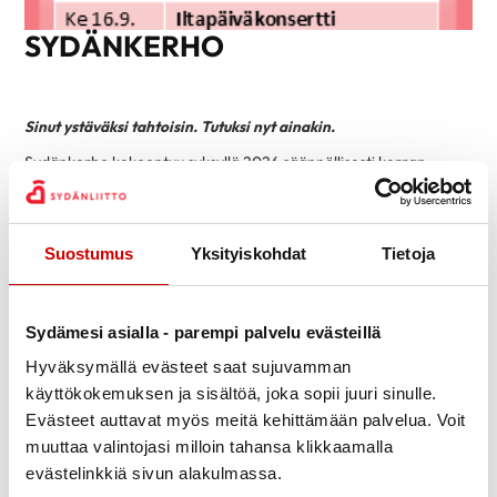
SYDÄNKERHO
Sinut ystäväksi tahtoisin. Tutuksi nyt ainakin.
Sydänkerho kokoontuu syksyllä 2026 säännöllisesti kerran
kuukaudessa Porvoon keskustan tuntumassa vaihtelevin teemoin
yhteisen kahvin, lounaan ja kulttuurinautinnon merkeissä.
Syksyn 2026 Sydänkerhon tapaamiset Porvoossa
Suostumus
Yksityiskohdat
Tietoja
Kahvitapaaminen keskiviikkona 19.8. klo 14.00 Paakari-
kahvilassa
, Lundinkatu 6
Sydämesi asialla - parempi palvelu evästeillä
– Sydänkerhon syyskauden aloitus ja toiminnan esittely
Kulttuuritapaaminen keskiviikkona 16.9. klo 15.00 Lauantain
Hyväksymällä evästeet saat sujuvamman
toivotot -iltapäiväkonsertti Taidetehtaalla
, Läntinen
käyttökokemuksen ja sisältöä, joka sopii juuri sinulle.
Aleksanterinkatu 11
(omakustanteinen)
Evästeet auttavat myös meitä kehittämään palvelua. Voit
Lounastapaaminen keskiviikkona 21.10. klo 12.30 Ravintola
muuttaa valintojasi milloin tahansa klikkaamalla
Omenamäki, Omenamäen palvelukeskus,
Tullinportinkatu 4
evästelinkkiä sivun alakulmassa.
(omakustanteinen)