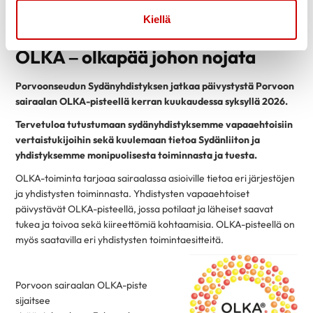
Kiellä
OLKA – olkapää johon nojata
Porvoonseudun Sydänyhdistyksen jatkaa päivystystä Porvoon
sairaalan OLKA-pisteellä
kerran kuukaudessa syksyllä 2026.
Tervetuloa tutustumaan sydänyhdistyksemme vapaaehtoisiin
vertaistukijoihin sekä
kuulemaan tietoa Sydänliiton ja
yhdistyksemme monipuolisesta toiminnasta ja tuesta.
OLKA-toiminta tarjoaa sairaalassa asioiville tietoa eri järjestöjen
ja yhdistysten toiminnasta. Yhdistysten vapaaehtoiset
päivystävät OLKA-pisteellä, jossa potilaat ja läheiset saavat
tukea ja toivoa sekä kiireettömiä kohtaamisia. OLKA-pisteellä on
myös saatavilla eri yhdistysten toimintaesitteitä.
Porvoon sairaalan OLKA-piste
sijaitsee