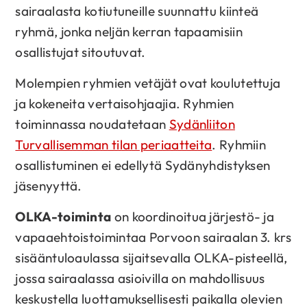
sairaalasta kotiutuneille suunnattu kiinteä
ryhmä, jonka neljän kerran tapaamisiin
osallistujat sitoutuvat.
Molempien ryhmien vetäjät ovat koulutettuja
ja kokeneita vertaisohjaajia. Ryhmien
toiminnassa noudatetaan
Sydänliiton
Turvallisemman tilan periaatteita
. Ryhmiin
osallistuminen ei edellytä Sydänyhdistyksen
jäsenyyttä.
OLKA-toiminta
on koordinoitua järjestö- ja
vapaaehtoistoimintaa Porvoon sairaalan 3. krs
sisääntuloaulassa sijaitsevalla OLKA-pisteellä,
jossa sairaalassa asioivilla on mahdollisuus
keskustella luottamuksellisesti paikalla olevien