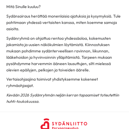
Mitä Sinulle kuuluu?
Sydänsairaus herättää monenlaisia ajatuksia ja kysymyksiä. Tule
pohtimaan yhdessä vertaisten kanssa, miten koemme samoja
asioita.
Sydänryhmä on ohjattua rentoa yhdessäoloa, kokemusten
jakamista ja uusien näkökulmien löytämistä. Kiinnostuksen
mukaan pohdimme sydänterveellisen ravinnon, liikunnan,
lääkehoidon ja hyvinvoinnin ylläpitämistä. Tarpeen mukaan
pysähdymme harvemmin ääneen lausuttujen, silti mielessä
olevien epäilyjen, pelkojen ja toiveiden äärelle.
Vertaisohjaajina toimivat yhdistyksemme kokeneet
ryhmäohjaajat.
Kevään 2026 Sydänryhmän neljän kerran tapaamiset toteutettiin
huhti-toukokuussa.