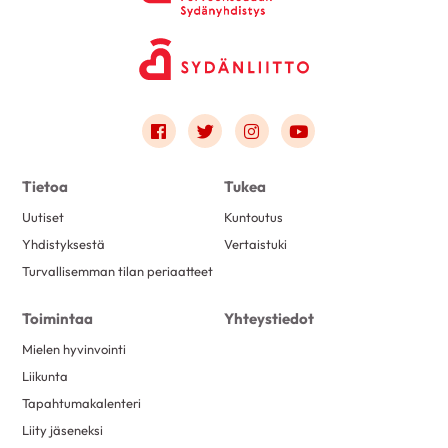
Link to facebook
Link to twitter
Link to instagram
Link to youtube
Tietoa
Tukea
Uutiset
Kuntoutus
Yhdistyksestä
Vertaistuki
Turvallisemman tilan periaatteet
Toimintaa
Yhteystiedot
Mielen hyvinvointi
Liikunta
Tapahtumakalenteri
Liity jäseneksi