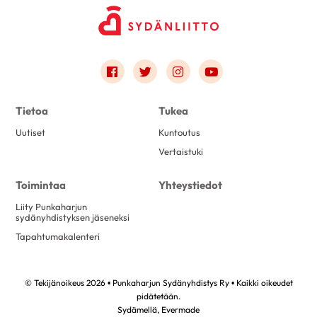
Link to facebook
Link to twitter
Link to instagram
Link to youtube
Tietoa
Tukea
Uutiset
Kuntoutus
Vertaistuki
Toimintaa
Yhteystiedot
Liity Punkaharjun
sydänyhdistyksen jäseneksi
Tapahtumakalenteri
© Tekijänoikeus 2026 • Punkaharjun Sydänyhdistys Ry • Kaikki oikeudet
pidätetään.
Sydämellä,
Evermade