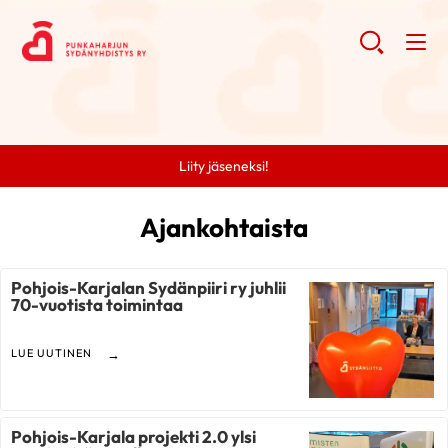
Liity jäseneksi!
Ajankohtaista
Pohjois-Karjalan Sydänpiiri ry juhlii
70-vuotista toimintaa
LUE UUTINEN
Pohjois-Karjala projekti 2.0 ylsi