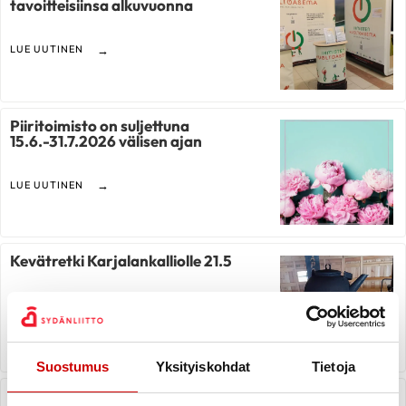
tavoitteisiinsa alkuvuonna
LUE UUTINEN
Piiritoimisto on suljettuna
15.6.-31.7.2026 välisen ajan
LUE UUTINEN
Kevätretki Karjalankalliolle 21.5
LUE UUTINEN
Suostumus
Yksityiskohdat
Tietoja
Teatteriretki 2.6.2026 Kerman