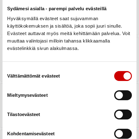
kesäteatteriin
Sydämesi asialla - parempi palvelu evästeillä
LUE UUTINEN
Hyväksymällä evästeet saat sujuvamman
käyttökokemuksen ja sisältöä, joka sopii juuri sinulle.
Evästeet auttavat myös meitä kehittämään palvelua. Voit
muuttaa valintojasi milloin tahansa klikkaamalla
Vuosikokous to 26.03.2026
evästelinkkiä sivun alakulmassa.
LUE UUTINEN
Suostumuksen valinta
Välttämättömät evästeet
OHJATTU VESIJUMPPA
MAANANTAISIN TANHUVAARASSA
Mieltymysevästeet
LUE UUTINEN
Tilastoevästeet
Kohdentamisevästeet
SYDÄNKERHO kuukauden joka 3.