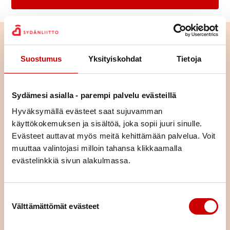
Suostumus
Yksityiskohdat
Tietoja
Sydämesi asialla - parempi palvelu evästeillä
Hyväksymällä evästeet saat sujuvamman
käyttökokemuksen ja sisältöä, joka sopii juuri sinulle.
Evästeet auttavat myös meitä kehittämään palvelua. Voit
muuttaa valintojasi milloin tahansa klikkaamalla
evästelinkkiä sivun alakulmassa.
Tutustu toimintaan alueellamme
Suostumuksen valinta
Tutustu yhdistyksemme toimintaan ja lähde mukaan
Välttämättömät evästeet
osallistumaan tai vaikka järjestämään toimintaa – ihan miten
vain itse haluat.