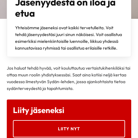
Jäsenyydestä on iloa ja
etua
Yhteisömme jäseneksi ovat kaikki tervetulleita. Voit
tehdä jäsenyydestäsi juuri sinun näköisesi. Voit osallistua
esimerkiksi mielenkiintoisille luennoille, liikkua yhdessä
kannustavissa ryhmissä tai osallistua erilaisille retkille.
Jos haluat tehdä hyvää, voit kouluttautua vertaistukihenkilöksi tai
ottaa muun roolin yhdistyksessäsi. Saat aina kotiisi neljä kertaa
vuodessa ilmestyvän Sydän-lehden, jossa ajankohtaista tietoa
sydänterveydestä ja tapahtumista.
Liity jäseneksi
LIITY NYT