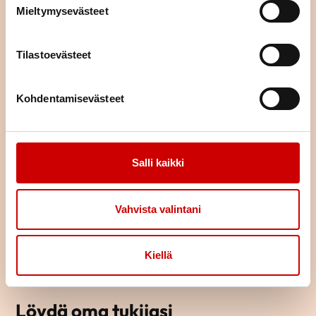
Mieltymysevästeet
TUTUSTU TAPAHTUMAKALENTERIIN
Tilastoevästeet
Kohdentamisevästeet
Salli kaikki
Vahvista valintani
Kiellä
Löydä oma tukijasi