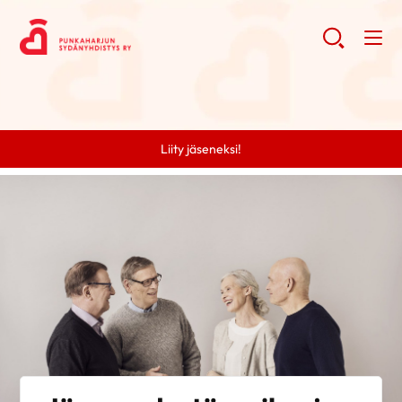
Liity jäseneksi!