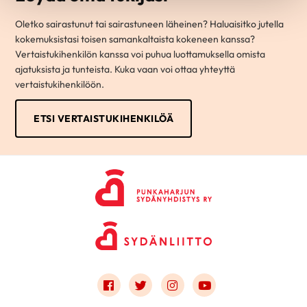
Oletko sairastunut tai sairastuneen läheinen? Haluaisitko jutella
kokemuksistasi toisen samankaltaista kokeneen kanssa?
Vertaistukihenkilön kanssa voi puhua luottamuksella omista
ajatuksista ja tunteista. Kuka vaan voi ottaa yhteyttä
vertaistukihenkilöön.
ETSI VERTAISTUKIHENKILÖÄ
Link to facebook
Link to twitter
Link to instagram
Link to youtube