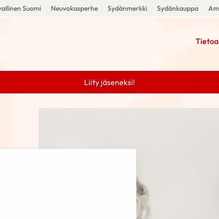
allinen Suomi
Neuvokasperhe
Sydänmerkki
Sydänkauppa
Amm
Tietoa
Liity jäseneksi!