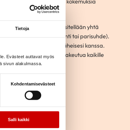
eessa olevia ja jakamaan kokemuksia
oppimisen kautta.
allisia kursseja, joissa käsitellään yhtä
Tietoja
ravitsemus, mielenhyvinvointi tai parisuhde).
in tai yhdessä puolisosi tai läheisesi kanssa.
tujille maksuttomia. Voit hakeutua kaikille
le. Evästeet auttavat myös
tasi riippumatta.
iä sivun alakulmassa.
Kohdentamisevästeet
Salli kaikki