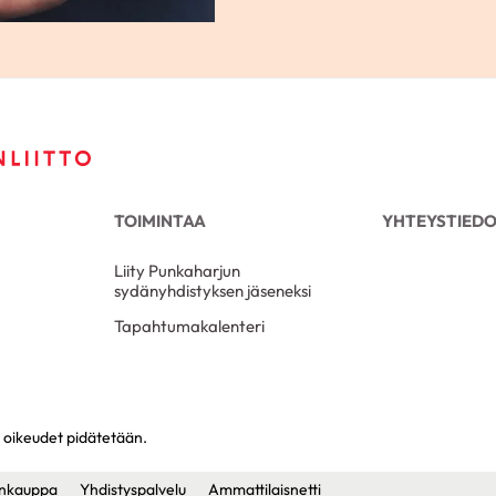
TOIMINTAA
YHTEYSTIED
Liity Punkaharjun
sydänyhdistyksen jäseneksi
Tapahtumakalenteri
 oikeudet pidätetään.
nkauppa
Yhdistyspalvelu
Ammattilaisnetti