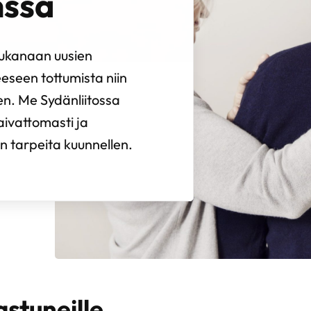
nssa
mukanaan uusien
eeseen tottumista niin
een. Me Sydänliitossa
aivattomasti ja
n tarpeita kuunnellen.
astuneille