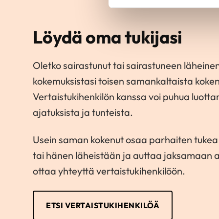
Löydä oma tukijasi
Oletko sairastunut tai sairastuneen läheinen
kokemuksistasi toisen samankaltaista koke
Vertaistukihenkilön kanssa voi puhua luott
ajatuksista ja tunteista.
Usein saman kokenut osaa parhaiten tukea
tai hänen läheistään ja auttaa jaksamaan a
ottaa yhteyttä vertaistukihenkilöön.
ETSI VERTAISTUKIHENKILÖÄ