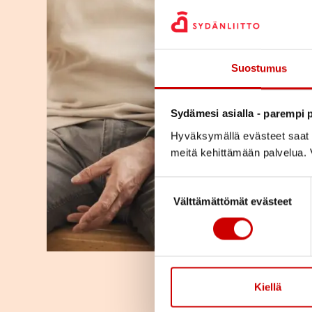
Suostumus
Sydämesi asialla - parempi p
Hyväksymällä evästeet saat s
meitä kehittämään palvelua. V
Suostumuksen valinta
Välttämättömät evästeet
Kiellä