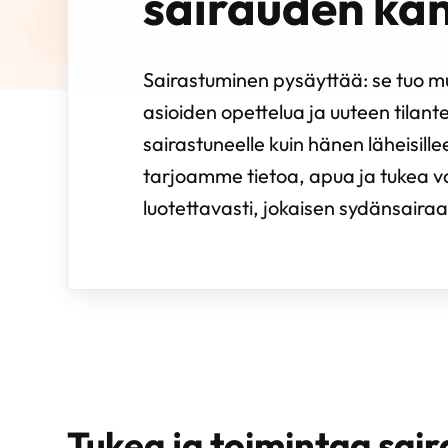
sairauden ka
Sairastuminen pysäyttää: se tuo 
asioiden opettelua ja uuteen tilant
sairastuneelle kuin hänen läheisill
tarjoamme tietoa, apua ja tukea v
luotettavasti, jokaisen sydänsairaa
Tukea ja toimintaa sair