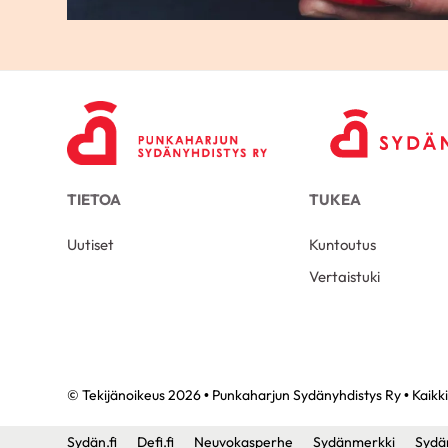
TIETOA
TUKEA
Uutiset
Kuntoutus
Vertaistuki
© Tekijänoikeus 2026 • Punkaharjun Sydänyhdistys Ry • Kaikki
Sydän.fi
Defi.fi
Neuvokasperhe
Sydänmerkki
Sydä