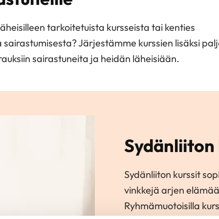
äheisilleen tarkoitetuista kursseista tai kenties
ia sairastumisesta? Järjestämme kurssien lisäksi pal
auksiin sairastuneita ja heidän läheisiään.
Sydänliiton 
Sydänliiton kurssit sopi
vinkkejä arjen elämä
Ryhmämuotoisilla kur