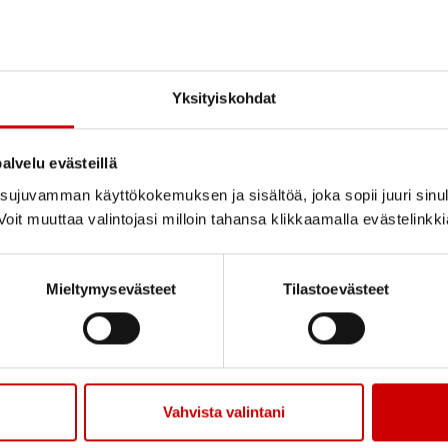
samassa elämäntilant
yhdessä tekemisen ja 
Osa kursseista on teem
Yksityiskohdat
asiaa (esim. liikunta, 
Voit tulla kurssille yks
alvelu evästeillä
Kurssimme ovat osallis
ujuvamman käyttökokemuksen ja sisältöä, joka sopii juuri sinul
kursseille asuinpaikas
oit muuttaa valintojasi milloin tahansa klikkaamalla evästelinkk
Mieltymysevästeet
Tilastoevästeet
KURSSIKALENTERI
Vahvista valintani