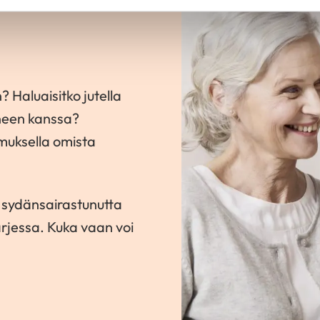
? Haluaisitko jutella
neen kanssa?
amuksella omista
 sydänsairastunutta
rjessa. Kuka vaan voi