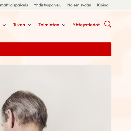
attilaispalvelu
Yhdistyspalvelu
Naisen sydän
Kipinä
Tukea
Toimintaa
Yhteystiedot