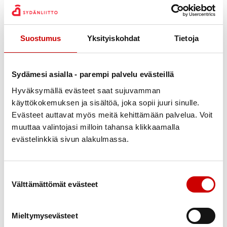
Suostumus
Yksityiskohdat
Tietoja
Julkaistu 20.1.2025
Jaa Whatsapp
Jaa Facebook
Jaa Twitter
Jaa Linkedin
Jaa Email
Jaa Print
Sydämesi asialla - parempi palvelu evästeillä
Hyväksymällä evästeet saat sujuvamman
SYDÄNKERHOSSA to 20.2 Ttm JAANA
käyttökokemuksen ja sisältöä, joka sopii juuri sinulle.
VENÄLÄINEN KERTOO TERVEYDEN
Evästeet auttavat myös meitä kehittämään palvelua. Voit
OMATOIMISESTA HOIDOSTA
muuttaa valintojasi milloin tahansa klikkaamalla
evästelinkkiä sivun alakulmassa.
ja
to 20.4 jalkaterapeutti amk RITA MUHONEN
opastaa meitä jalkojen itsehoidossa ja pitää
jalkajumpan.
Suostumuksen valinta
Välttämättömät evästeet
TERVETULOA!
PS. 17.4
KIIRASTORSTAINA EI OLE KERHOA.
Mieltymysevästeet