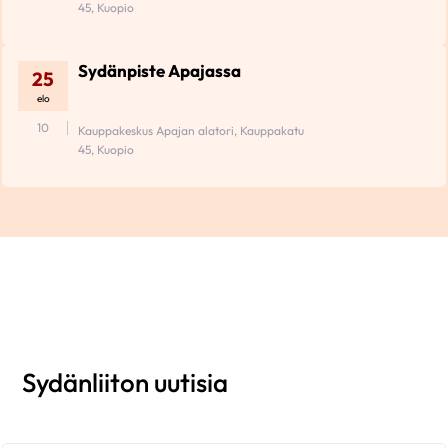
45, Kuopio
Sydänpiste Apajassa
25
elo
10
Kauppakeskus Apajan alatori, Kauppakatu
45, Kuopio
Sydänliiton uutisia