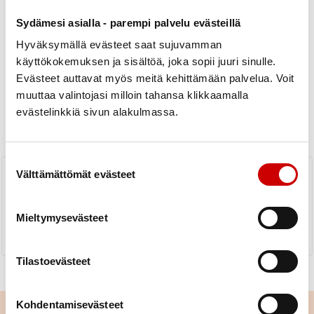
Sydämesi asialla - parempi palvelu evästeillä
Hyväksymällä evästeet saat sujuvamman
käyttökokemuksen ja sisältöä, joka sopii juuri sinulle.
Evästeet auttavat myös meitä kehittämään palvelua. Voit
Uutiset
muuttaa valintojasi milloin tahansa klikkaamalla
evästelinkkiä sivun alakulmassa.
KAIKKI UUTISET
Yhdistys
Piiri
Suostumuksen valinta
#100kulttuuritapahtumaa
Välttämättömät evästeet
LUE UUTINEN
Mieltymysevästeet
Tilastoevästeet
Kohdentamisevästeet