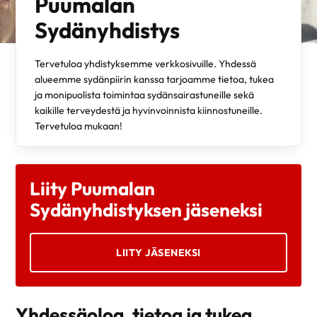
Puumalan
Sydänyhdistys
Tervetuloa yhdistyksemme verkkosivuille. Yhdessä
alueemme sydänpiirin kanssa tarjoamme tietoa, tukea
ja monipuolista toimintaa sydänsairastuneille sekä
kaikille terveydestä ja hyvinvoinnista kiinnostuneille.
Tervetuloa mukaan!
Liity Puumalan
Sydänyhdistyksen jäseneksi
LIITY JÄSENEKSI
Yhdessäoloa, tietoa ja tukea