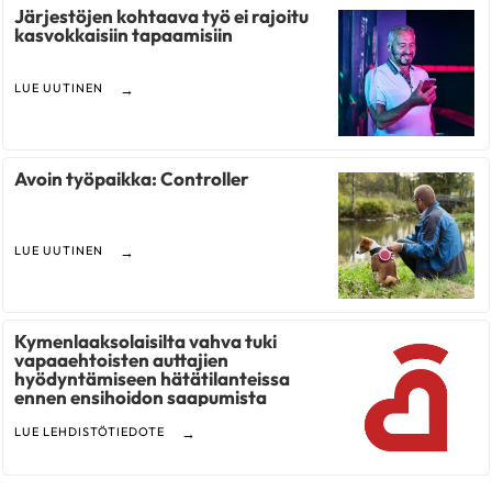
Järjestöjen kohtaava työ ei rajoitu
kasvokkaisiin tapaamisiin
LUE UUTINEN
Avoin työpaikka: Controller
LUE UUTINEN
Kymenlaaksolaisilta vahva tuki
vapaaehtoisten auttajien
hyödyntämiseen hätätilanteissa
ennen ensihoidon saapumista
LUE LEHDISTÖTIEDOTE