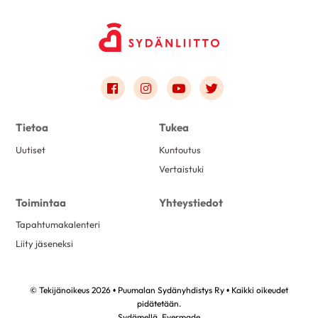
Link to facebook
Link to instagram
Link to youtube
Link to twitter
Tietoa
Tukea
Uutiset
Kuntoutus
Vertaistuki
Toimintaa
Yhteystiedot
Tapahtumakalenteri
Liity jäseneksi
© Tekijänoikeus 2026 • Puumalan Sydänyhdistys Ry • Kaikki oikeudet
pidätetään.
Sydämellä,
Evermade