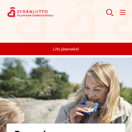
Liity jäseneksi!