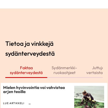
Tietoa ja vinkkejä
sydänterveydestä
Faktaa
Sydänmerkki-
Juttuja j
sydänterveydestä
ruokaohjeet
vertaistarin
Mielen hyvinvointia voi vahvistaa
arjen teoilla
LUE ARTIKKELI