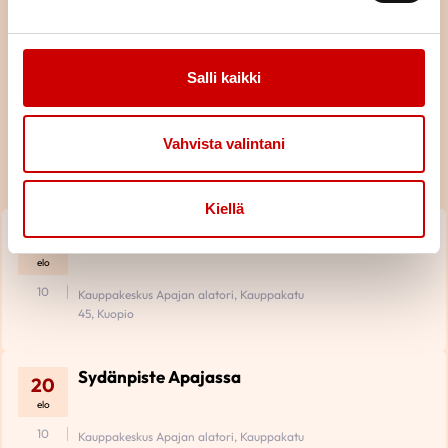
Salli kaikki
Tulevat tapahtumat
Vahvista valintani
Piiri
KAIKKI TAPAHTUMAT
Kiellä
Sydänpiste Apajassa
18
elo
10
Kauppakeskus Apajan alatori, Kauppakatu
45, Kuopio
Sydänpiste Apajassa
20
elo
10
Kauppakeskus Apajan alatori, Kauppakatu